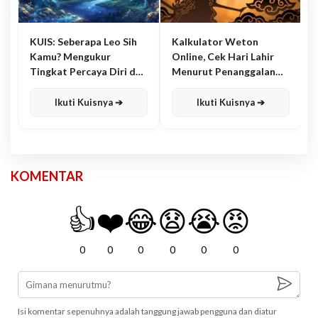
KUIS: Seberapa Leo Sih
Kalkulator Weton
Kamu? Mengukur
Online, Cek Hari Lahir
Tingkat Percaya Diri dan
Menurut Penanggalan
Karisma
Jawa
Ikuti Kuisnya ➔
Ikuti Kuisnya ➔
KOMENTAR
👍
❤️
😂
😧
😭
😡
0
0
0
0
0
0
Isi komentar sepenuhnya adalah tanggung jawab pengguna dan diatur