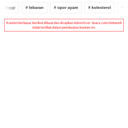
Tinggi
# lebaran
# opor ayam
# kolesterol
# Kol