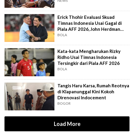
Jampidsus
NEWS
Erick Thohir Evaluasi Skuad
Timnas Indonesia Usai Gagal di
Piala AFF 2026, John Herdman
Out?
BOLA
Kata-kata Mengharukan Rizky
Ridho Usai Timnas Indonesia
Tersingkir dari Piala AFF 2026
BOLA
Tangis Haru Karsa, Rumah Reotnya
di Klapanunggal Kini Kokoh
Direnovasi Indocement
BOGOR
Load More