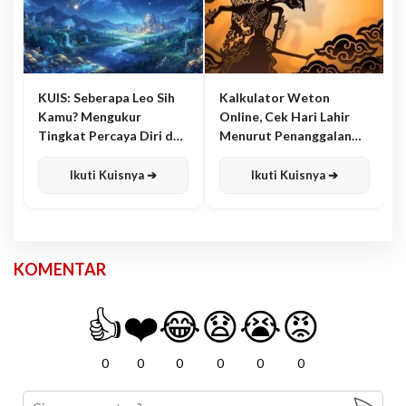
KUIS: Seberapa Leo Sih
Kalkulator Weton
Kamu? Mengukur
Online, Cek Hari Lahir
Tingkat Percaya Diri dan
Menurut Penanggalan
Karisma
Jawa
Ikuti Kuisnya ➔
Ikuti Kuisnya ➔
KOMENTAR
👍
❤️
😂
😧
😭
😡
0
0
0
0
0
0