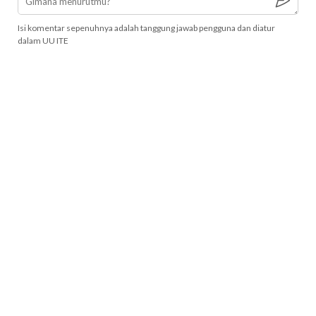
Isi komentar sepenuhnya adalah tanggung jawab pengguna dan diatur
dalam UU ITE