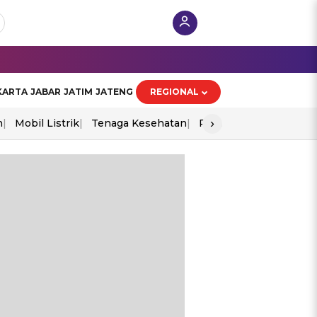
KARTA
JABAR
JATIM
JATENG
REGIONAL
›
n
Mobil Listrik
Tenaga Kesehatan
Perang As-Iran
Ekon