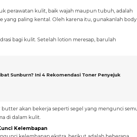
k perawatan kulit, baik wajah maupun tubuh, adalah
ke yang paling kental. Oleh karena itu, gunakanlah body
asi bagi kulit. Setelah lotion meresap, barulah
kibat Sunburn? Ini 4 Rekomendasi Toner Penyejuk
dy butter akan bekerja seperti segel yang mengunci sem
ma di dalam kulit.
Kunci Kelembapan
ngunci kelembapan ekstra, berikut adalah beberapa