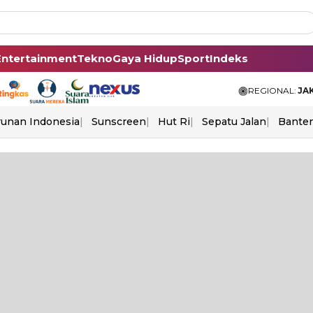
Entertainment
Tekno
Gaya Hidup
Sport
Indeks
REGIONAL:
JA
unan Indonesia
Sunscreen
Hut Ri
Sepatu Jalan
Bante