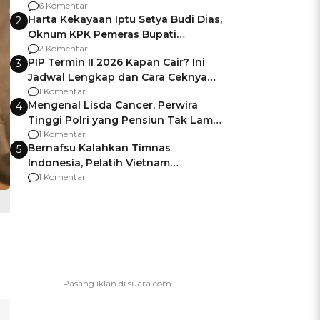
Gagalnya Negara Jamin Keamanan
6 Komentar
Harta Kekayaan Iptu Setya Budi Dias,
2
Oknum KPK Pemeras Bupati
Pemalang
2 Komentar
PIP Termin II 2026 Kapan Cair? Ini
3
Jadwal Lengkap dan Cara Ceknya
agar Dana Tidak Hangus!
1 Komentar
Mengenal Lisda Cancer, Perwira
4
Tinggi Polri yang Pensiun Tak Lama
Usai Jadi Brigjen
1 Komentar
Bernafsu Kalahkan Timnas
5
Indonesia, Pelatih Vietnam
Berencana Pakai Jimat di Pakansari
1 Komentar