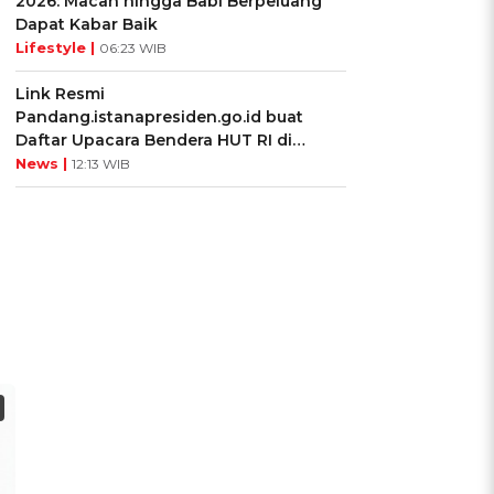
2026: Macan hingga Babi Berpeluang
Dapat Kabar Baik
Lifestyle |
06:23 WIB
Link Resmi
Pandang.istanapresiden.go.id buat
Daftar Upacara Bendera HUT RI di
Istana Negara
News |
12:13 WIB