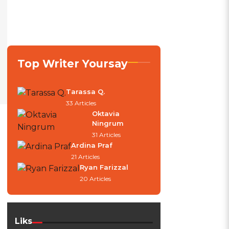
Top Writer Yoursay
Tarassa Q.
33 Articles
Oktavia
Ningrum
.
31 Articles
Ardina Praf
21 Articles
Ryan Farizzal
20 Articles
Liks