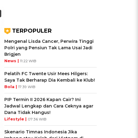
TERPOPULER
Mengenal Lisda Cancer, Perwira Tinggi
Polri yang Pensiun Tak Lama Usai Jadi
Brigjen
News |
11:22 WIB
Pelatih FC Twente Usir Mees Hilgers:
Saya Tak Berharap Dia Kembali ke Klub!
Bola |
17:39 WIB
PIP Termin II 2026 Kapan Cair? Ini
Jadwal Lengkap dan Cara Ceknya agar
Dana Tidak Hangus!
Lifestyle |
07:36 WIB
Skenario Timnas Indonesia Jika