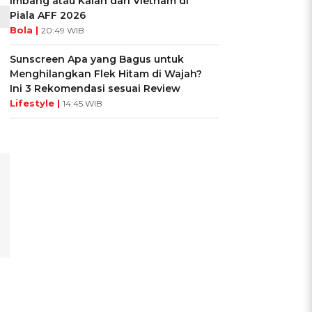
Imbang atau Kalah dari Vietnam di
Piala AFF 2026
Bola |
20:49 WIB
Sunscreen Apa yang Bagus untuk
Menghilangkan Flek Hitam di Wajah?
Ini 3 Rekomendasi sesuai Review
Lifestyle |
14:45 WIB