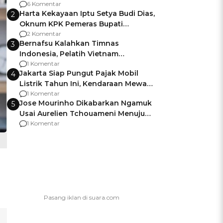
Gagalnya Negara Jamin Keamanan
6 Komentar
Harta Kekayaan Iptu Setya Budi Dias,
2
Oknum KPK Pemeras Bupati
Pemalang
2 Komentar
Bernafsu Kalahkan Timnas
3
Indonesia, Pelatih Vietnam
Berencana Pakai Jimat di Pakansari
1 Komentar
Jakarta Siap Pungut Pajak Mobil
4
Listrik Tahun Ini, Kendaraan Mewah
Kena hingga 75% PKB
1 Komentar
Jose Mourinho Dikabarkan Ngamuk
5
Usai Aurelien Tchouameni Menuju
Manchester United
1 Komentar