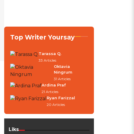
Top Writer Yoursay
Tarassa Q.
33 Articles
Oktavia
Ningrum
31 Articles
Ardina Praf
21 Articles
Ryan Farizzal
20 Articles
Liks