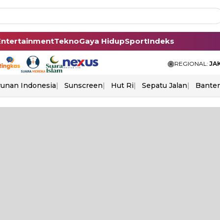
Entertainment
Tekno
Gaya Hidup
Sport
Indeks
REGIONAL:
JA
unan Indonesia
Sunscreen
Hut Ri
Sepatu Jalan
Bante