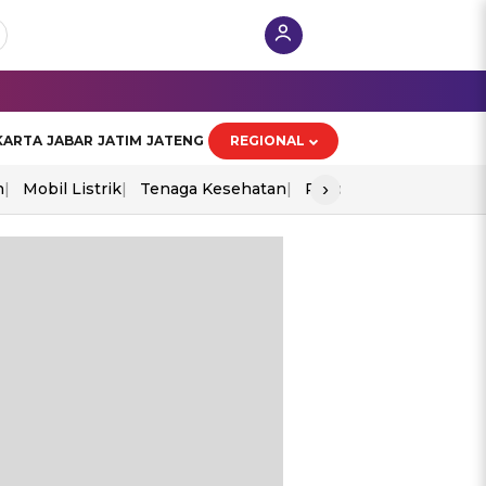
KARTA
JABAR
JATIM
JATENG
REGIONAL
›
n
Mobil Listrik
Tenaga Kesehatan
Piala Aff 2026
Ekono