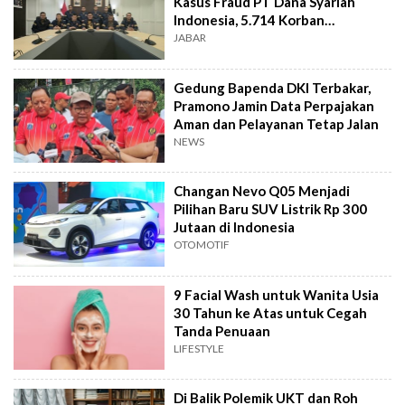
Kasus Fraud PT Dana Syariah
Indonesia, 5.714 Korban
Terverifikasai
JABAR
Gedung Bapenda DKI Terbakar,
Pramono Jamin Data Perpajakan
Aman dan Pelayanan Tetap Jalan
NEWS
Changan Nevo Q05 Menjadi
Pilihan Baru SUV Listrik Rp 300
Jutaan di Indonesia
OTOMOTIF
9 Facial Wash untuk Wanita Usia
30 Tahun ke Atas untuk Cegah
Tanda Penuaan
LIFESTYLE
Di Balik Polemik UKT dan Roh