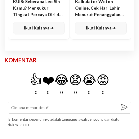
KUIS: Seberapa Leo Sih
Kalkulator Weton
Kamu? Mengukur
Online, Cek Hari Lahir
Tingkat Percaya Diri dan
Menurut Penanggalan
Karisma
Jawa
Ikuti Kuisnya ➔
Ikuti Kuisnya ➔
KOMENTAR
👍
❤️
😂
😧
😭
😡
0
0
0
0
0
0
Isi komentar sepenuhnya adalah tanggung jawab pengguna dan diatur
dalam UU ITE