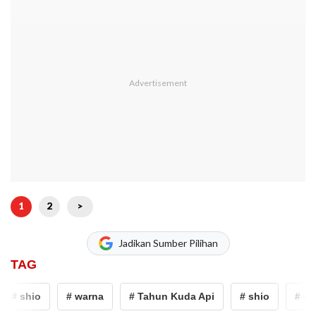
1
2
>
Jadikan Sumber Pilihan
TAG
# shio
# warna
# Tahun Kuda Api
# shio
# war