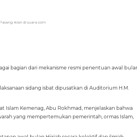
bagai bagian dari mekanisme resmi penentuan awal bula
elaksanaan sidang isbat dipusatkan di Auditorium H.M.
kat Islam Kemenag, Abu Rokhmad, menjelaskan bahwa
warah yang mempertemukan pemerintah, ormas Islam,
pan awal bulan Hijriah secara kolektif dan ilmiah.