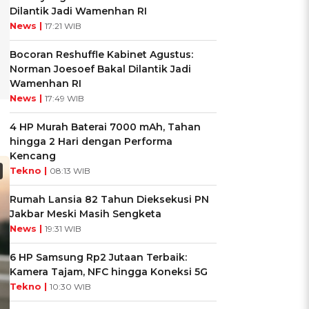
Dilantik Jadi Wamenhan RI
News |
17:21 WIB
Bocoran Reshuffle Kabinet Agustus:
Norman Joesoef Bakal Dilantik Jadi
Wamenhan RI
News |
17:49 WIB
4 HP Murah Baterai 7000 mAh, Tahan
hingga 2 Hari dengan Performa
Kencang
Tekno |
08:13 WIB
Rumah Lansia 82 Tahun Dieksekusi PN
Jakbar Meski Masih Sengketa
News |
19:31 WIB
6 HP Samsung Rp2 Jutaan Terbaik:
Kamera Tajam, NFC hingga Koneksi 5G
Tekno |
10:30 WIB