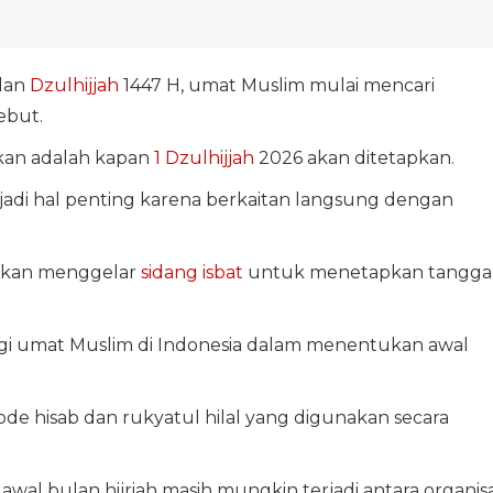
lan
Dzulhijjah
1447 H, umat Muslim mulai mencari
sebut.
akan adalah kapan
1 Dzulhijjah
2026 akan ditetapkan.
adi hal penting karena berkaitan langsung dengan
 akan menggelar
sidang isbat
untuk menetapkan tangga
bagi umat Muslim di Indonesia dalam menentukan awal
de hisab dan rukyatul hilal yang digunakan secara
al bulan hijriah masih mungkin terjadi antara organisa