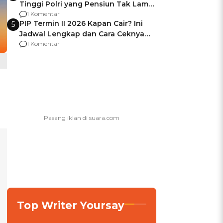
Tinggi Polri yang Pensiun Tak Lama
Usai Jadi Brigjen
1 Komentar
PIP Termin II 2026 Kapan Cair? Ini
5
Jadwal Lengkap dan Cara Ceknya
agar Dana Tidak Hangus!
1 Komentar
Top Writer Yoursay