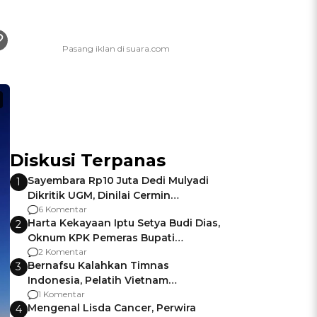
Diskusi Terpanas
Sayembara Rp10 Juta Dedi Mulyadi
1
Dikritik UGM, Dinilai Cermin
Gagalnya Negara Jamin Keamanan
6 Komentar
Harta Kekayaan Iptu Setya Budi Dias,
2
Oknum KPK Pemeras Bupati
Pemalang
2 Komentar
Bernafsu Kalahkan Timnas
3
Indonesia, Pelatih Vietnam
Berencana Pakai Jimat di Pakansari
1 Komentar
Mengenal Lisda Cancer, Perwira
4