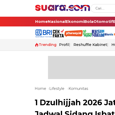
Home
Nasional
Ekonomi
Bola
Otomotif
Trending
Profil
Reshuffle Kabinet
H
Home
Lifestyle
Komunitas
1 Dzulhijjah 2026 J
Jadwal Sidang Isba