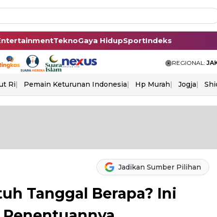
Entertainment
Tekno
Gaya Hidup
Sport
Indeks
REGIONAL:
JA
ut Ri
Pemain Keturunan Indonesia
Hp Murah
Jogja
Shi
Jadikan Sumber Pilihan
atuh Tanggal Berapa? Ini
t Penentuannya