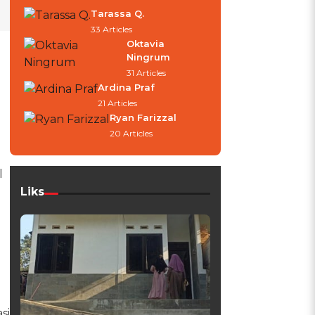
Tarassa Q.
33 Articles
Oktavia
Ningrum
31 Articles
Ardina Praf
21 Articles
Ryan Farizzal
20 Articles
l
Liks
si