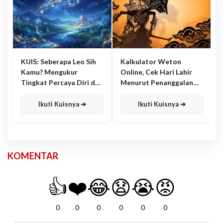
KUIS: Seberapa Leo Sih
Kalkulator Weton
Kamu? Mengukur
Online, Cek Hari Lahir
Tingkat Percaya Diri dan
Menurut Penanggalan
Karisma
Jawa
Ikuti Kuisnya ➔
Ikuti Kuisnya ➔
KOMENTAR
👍
❤️
😂
😧
😭
😡
0
0
0
0
0
0