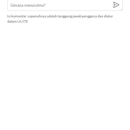
Isi komentar sepenuhnya adalah tanggung jawab pengguna dan diatur
dalam UU ITE