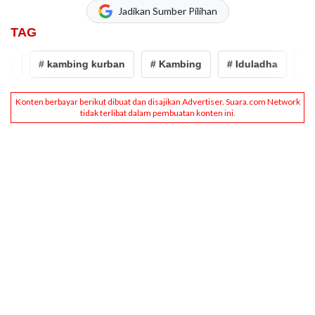
Jadikan Sumber Pilihan
TAG
# kambing kurban
# Kambing
# Iduladha
# kur