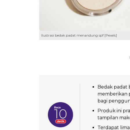
Ilustrasi bedak padat menandung spf [Pexels]
Bedak padat b
memberikan pe
bagi penggun
Produk ini pr
tampilan make
Terdapat lim