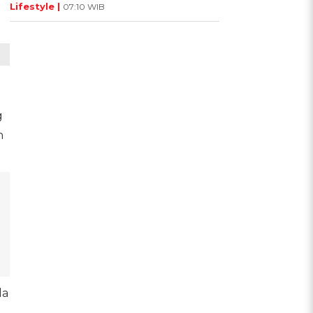
Lifestyle |
07:10 WIB
g
n
da
-