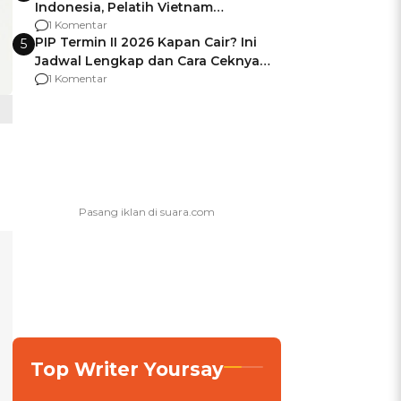
Indonesia, Pelatih Vietnam
Berencana Pakai Jimat di Pakansari
1 Komentar
PIP Termin II 2026 Kapan Cair? Ini
5
Jadwal Lengkap dan Cara Ceknya
agar Dana Tidak Hangus!
1 Komentar
Top Writer Yoursay