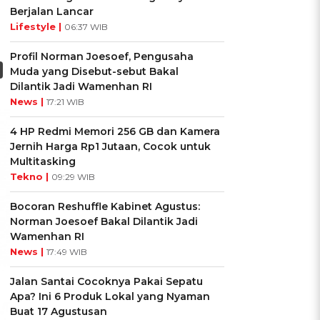
Berjalan Lancar
Lifestyle |
06:37 WIB
Profil Norman Joesoef, Pengusaha
Muda yang Disebut-sebut Bakal
Dilantik Jadi Wamenhan RI
News |
17:21 WIB
4 HP Redmi Memori 256 GB dan Kamera
Jernih Harga Rp1 Jutaan, Cocok untuk
Multitasking
Tekno |
09:29 WIB
Bocoran Reshuffle Kabinet Agustus:
Norman Joesoef Bakal Dilantik Jadi
Wamenhan RI
News |
17:49 WIB
Jalan Santai Cocoknya Pakai Sepatu
Apa? Ini 6 Produk Lokal yang Nyaman
Buat 17 Agustusan