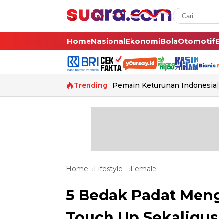
Home
Nasional
Ekonomi
Bola
Otomotif
Trending
Pemain Keturunan Indonesia
Home
Lifestyle
Female
5 Bedak Padat Meng
Touch Up Sekaligus 