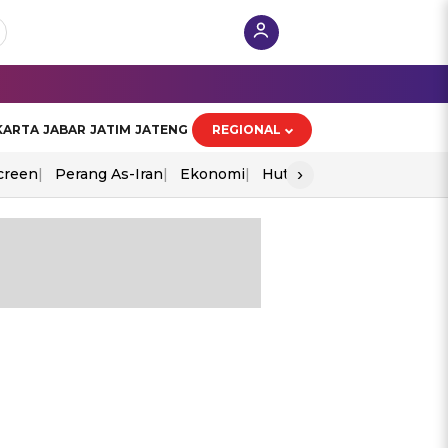
KARTA
JABAR
JATIM
JATENG
REGIONAL
›
creen
Perang As-Iran
Ekonomi
Hut Ri