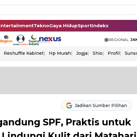
Entertainment
Tekno
Gaya Hidup
Sport
Indeks
REGIONAL:
JA
Reshuffle Kabinet
Hp Murah
Jogja
Shio
Profil
Suns
Jadikan Sumber Pilihan
andung SPF, Praktis untuk
Lindungi Kulit dari Matahari