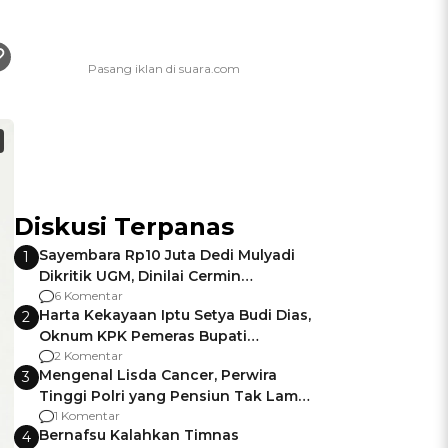
Diskusi Terpanas
Sayembara Rp10 Juta Dedi Mulyadi
1
Dikritik UGM, Dinilai Cermin
Gagalnya Negara Jamin Keamanan
6 Komentar
Harta Kekayaan Iptu Setya Budi Dias,
2
Oknum KPK Pemeras Bupati
Pemalang
2 Komentar
Mengenal Lisda Cancer, Perwira
3
Tinggi Polri yang Pensiun Tak Lama
Usai Jadi Brigjen
1 Komentar
Bernafsu Kalahkan Timnas
4