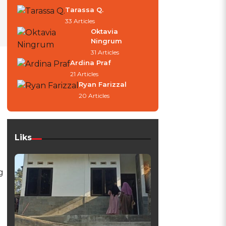
Tarassa Q.
33 Articles
Oktavia
Ningrum
31 Articles
Ardina Praf
21 Articles
Ryan Farizzal
20 Articles
Liks
g