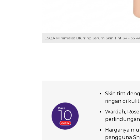
ESQA Minimalist Blurring Serum Skin Tint SPF 35 P
Skin tint den
ringan di kulit
Wardah, Rose
perlindungan
Harganya mula
pengguna Sh