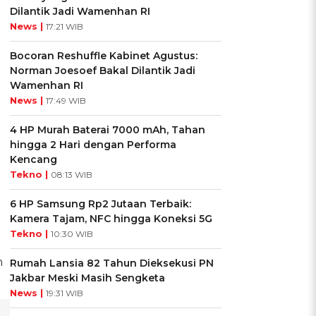
Dilantik Jadi Wamenhan RI
News |
17:21 WIB
Bocoran Reshuffle Kabinet Agustus:
Norman Joesoef Bakal Dilantik Jadi
Wamenhan RI
News |
17:49 WIB
4 HP Murah Baterai 7000 mAh, Tahan
hingga 2 Hari dengan Performa
Kencang
Tekno |
08:13 WIB
6 HP Samsung Rp2 Jutaan Terbaik:
Kamera Tajam, NFC hingga Koneksi 5G
Tekno |
10:30 WIB
n
Rumah Lansia 82 Tahun Dieksekusi PN
Jakbar Meski Masih Sengketa
News |
19:31 WIB