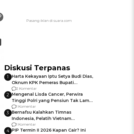
Diskusi Terpanas
Harta Kekayaan Iptu Setya Budi Dias,
1
Oknum KPK Pemeras Bupati
Pemalang
2 Komentar
Mengenal Lisda Cancer, Perwira
2
Tinggi Polri yang Pensiun Tak Lama
Usai Jadi Brigjen
1 Komentar
Bernafsu Kalahkan Timnas
3
Indonesia, Pelatih Vietnam
Berencana Pakai Jimat di Pakansari
1 Komentar
PIP Termin II 2026 Kapan Cair? Ini
4