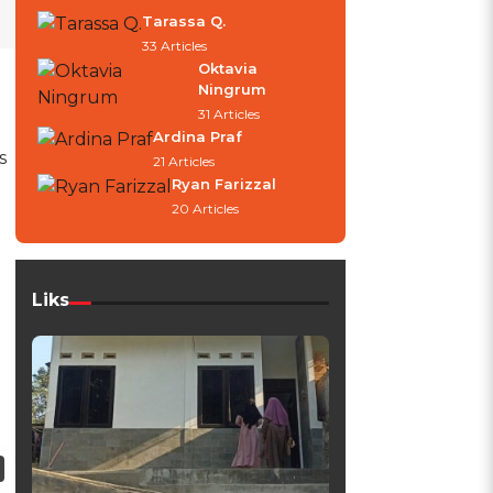
Tarassa Q.
33 Articles
Oktavia
Ningrum
31 Articles
Ardina Praf
s
21 Articles
Ryan Farizzal
20 Articles
Liks