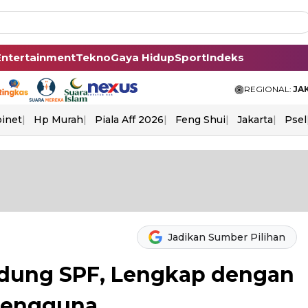
Entertainment
Tekno
Gaya Hidup
Sport
Indeks
REGIONAL:
JA
binet
Hp Murah
Piala Aff 2026
Feng Shui
Jakarta
Psel
Jadikan Sumber Pilihan
ndung SPF, Lengkap dengan
Pengguna