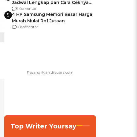
Jadwal Lengkap dan Cara Ceknya
agar Dana Tidak Hangus!
1 Komentar
4 HP Samsung Memori Besar Harga
5
Murah Mulai Rp1 Jutaan
0 Komentar
Top Writer Yoursay