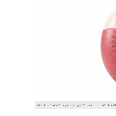
Wardah Colorfit Supercharged Serum Tint SPF 40 P