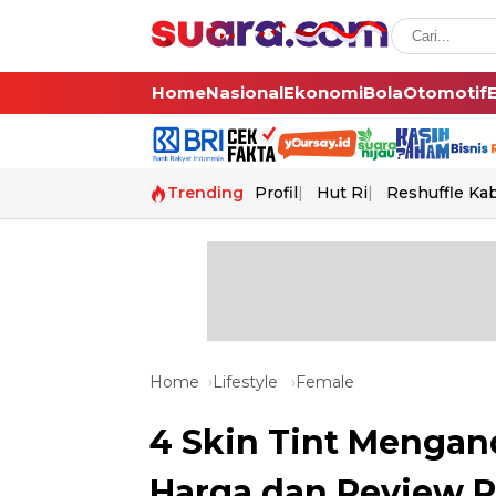
Home
Nasional
Ekonomi
Bola
Otomotif
Trending
Profil
Hut Ri
Reshuffle Ka
Home
Lifestyle
Female
4 Skin Tint Menga
Harga dan Review 