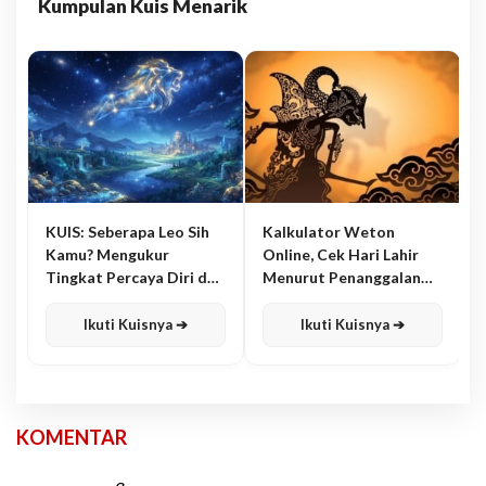
Kumpulan Kuis Menarik
KUIS: Seberapa Leo Sih
Kalkulator Weton
Kamu? Mengukur
Online, Cek Hari Lahir
Tingkat Percaya Diri dan
Menurut Penanggalan
Karisma
Jawa
Ikuti Kuisnya ➔
Ikuti Kuisnya ➔
KOMENTAR