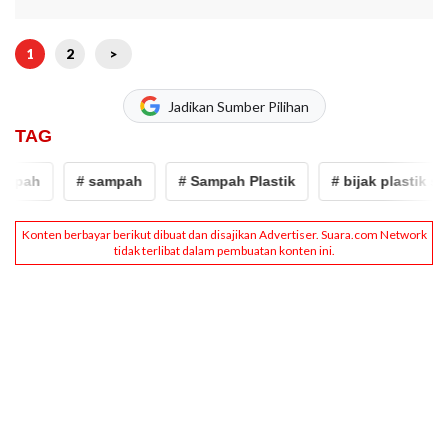
1
2
>
Jadikan Sumber Pilihan
TAG
pah
# sampah
# Sampah Plastik
# bijak plastik sejak