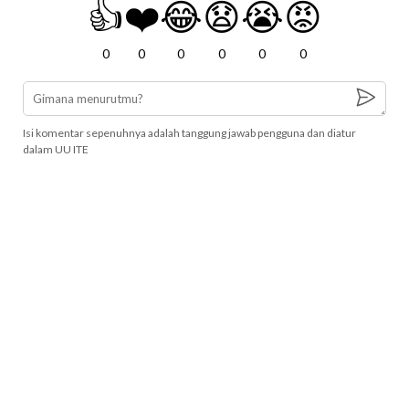
👍
❤️
😂
😧
😭
😡
0
0
0
0
0
0
Isi komentar sepenuhnya adalah tanggung jawab pengguna dan diatur
dalam UU ITE