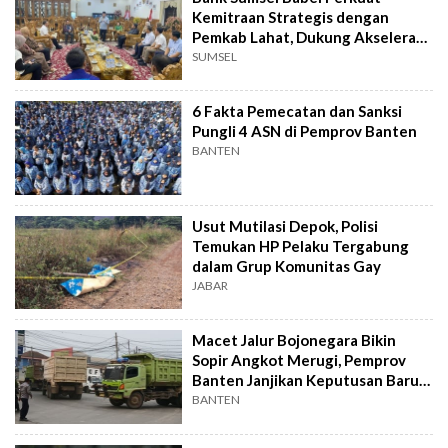
Kemitraan Strategis dengan
Pemkab Lahat, Dukung Akselerasi
Ekonomi Daerah
SUMSEL
6 Fakta Pemecatan dan Sanksi
Pungli 4 ASN di Pemprov Banten
BANTEN
Usut Mutilasi Depok, Polisi
Temukan HP Pelaku Tergabung
dalam Grup Komunitas Gay
JABAR
Macet Jalur Bojonegara Bikin
Sopir Angkot Merugi, Pemprov
Banten Janjikan Keputusan Baru 4
Hari Lagi
BANTEN