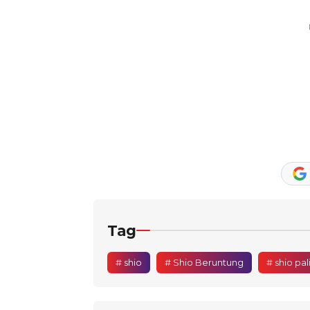
Tag
# shio
# Shio Beruntung
# shio pa