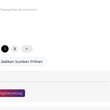
1
2
>
Jadikan Sumber Pilihan
ling beruntung