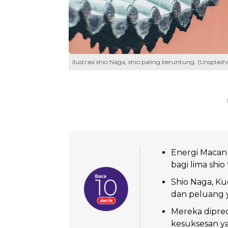
Ilustrasi shio Naga, shio paling beruntung. (Unsplash
Energi Macan
bagi lima shio 
Shio Naga, Ku
dan peluang 
Mereka dipred
kesuksesan ya