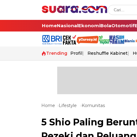
Home
Nasional
Ekonomi
Bola
Otomotif
Trending
Profil
Reshuffle Kabinet
H
Home
Lifestyle
Komunitas
5 Shio Paling Berun
Rezeki dan Peluang