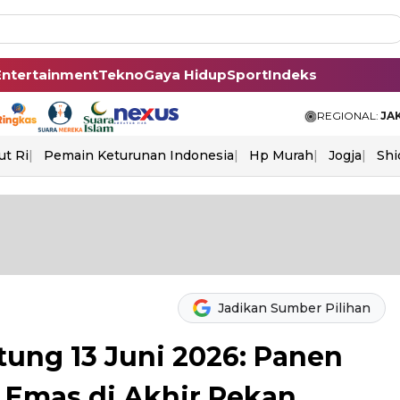
Entertainment
Tekno
Gaya Hidup
Sport
Indeks
REGIONAL:
JA
ut Ri
Pemain Keturunan Indonesia
Hp Murah
Jogja
Shi
Jadikan Sumber Pilihan
tung 13 Juni 2026: Panen
 Emas di Akhir Pekan