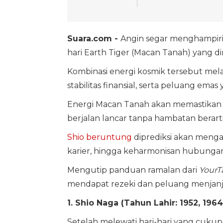
Suara.com -
Angin segar menghampiri
hari Earth Tiger (Macan Tanah) yang di
Kombinasi energi kosmik tersebut mel
stabilitas finansial, serta peluang ema
Energi Macan Tanah akan memastikan b
berjalan lancar tanpa hambatan berarti
Shio beruntung
diprediksi akan mengala
karier, hingga keharmonisan hubungan
Mengutip panduan ramalan dari
YourT
mendapat rezeki dan peluang menjanj
1. Shio Naga (Tahun Lahir: 1952, 1964
Setelah melewati hari-hari yang cukup