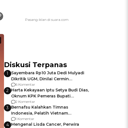
Diskusi Terpanas
Sayembara Rp10 Juta Dedi Mulyadi
1
Dikritik UGM, Dinilai Cermin
Gagalnya Negara Jamin Keamanan
6 Komentar
Harta Kekayaan Iptu Setya Budi Dias,
2
Oknum KPK Pemeras Bupati
Pemalang
2 Komentar
Bernafsu Kalahkan Timnas
3
Indonesia, Pelatih Vietnam
Berencana Pakai Jimat di Pakansari
1 Komentar
Mengenal Lisda Cancer, Perwira
4