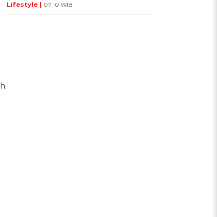
Lifestyle |
07:10 WIB
eh