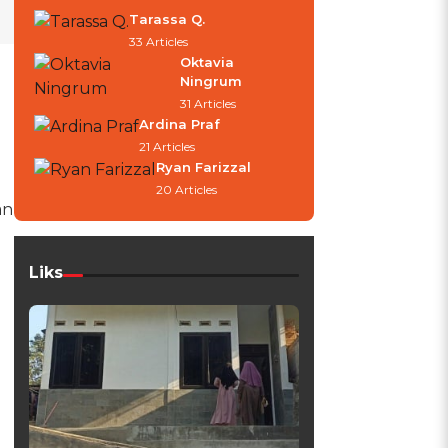
Tarassa Q.
33 Articles
Oktavia
Ningrum
31 Articles
Ardina Praf
21 Articles
Ryan Farizzal
20 Articles
an
Liks