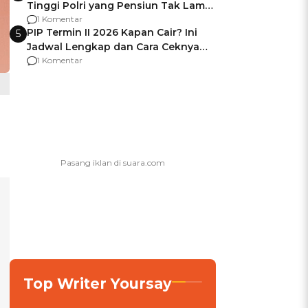
Tinggi Polri yang Pensiun Tak Lama
Usai Jadi Brigjen
1 Komentar
PIP Termin II 2026 Kapan Cair? Ini
5
Jadwal Lengkap dan Cara Ceknya
agar Dana Tidak Hangus!
1 Komentar
Top Writer Yoursay