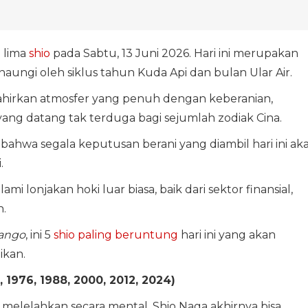
 lima
shio
pada Sabtu, 13 Juni 2026. Hari ini merupakan
naungi oleh siklus tahun Kuda Api dan bulan Ular Air.
ahirkan atmosfer yang penuh dengan keberanian,
s yang datang tak terduga bagi sejumlah zodiak Cina.
ahwa segala keputusan berani yang diambil hari ini ak
.
mi lonjakan hoki luar biasa, baik dari sektor finansial,
.
ango
, ini 5
shio paling beruntung
hari ini yang akan
ikan.
, 1976, 1988, 2000, 2012, 2024)
 melelahkan secara mental, Shio Naga akhirnya bisa