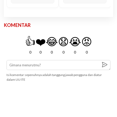
KOMENTAR
👍
❤️
😂
😧
😭
😡
0
0
0
0
0
0
Isi komentar sepenuhnya adalah tanggung jawab pengguna dan diatur
dalam UU ITE