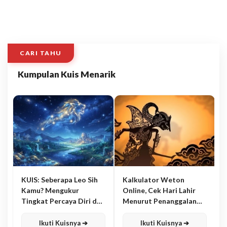
CARI TAHU
Kumpulan Kuis Menarik
KUIS: Seberapa Leo Sih
Kalkulator Weton
Kamu? Mengukur
Online, Cek Hari Lahir
Tingkat Percaya Diri dan
Menurut Penanggalan
Karisma
Jawa
Ikuti Kuisnya ➔
Ikuti Kuisnya ➔