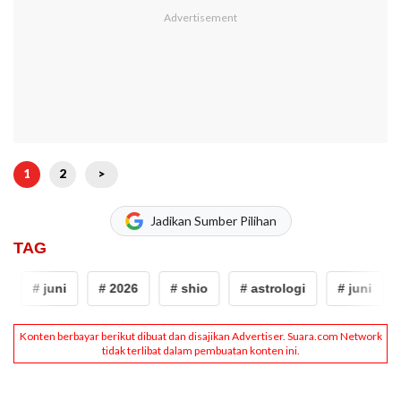
1
2
>
Jadikan Sumber Pilihan
TAG
# juni
# 2026
# shio
# astrologi
# juni
#