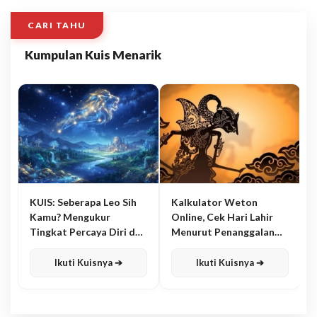
CARI TAHU
Kumpulan Kuis Menarik
KUIS: Seberapa Leo Sih
Kalkulator Weton
Kamu? Mengukur
Online, Cek Hari Lahir
Tingkat Percaya Diri dan
Menurut Penanggalan
Karisma
Jawa
Ikuti Kuisnya ➔
Ikuti Kuisnya ➔