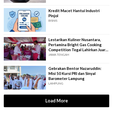
Kredit Macet Hantui Industri
Pinjol
BISNIS
Lestarikan Kuliner Nusantara,
Pertamina Bright Gas Cooking
Competition Tegal Lahirkan Juara
Baru
JAWA TENGAH
Gebrakan Bentor Nazaruddin:
Misi 50 Kursi PRI dan Sinyal
Barometer Lampung
LAMPUNG
Load More