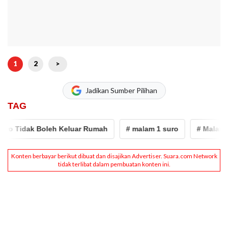
1
2
>
Jadikan Sumber Pilihan
TAG
ro Tidak Boleh Keluar Rumah
# malam 1 suro
# Malam 1 