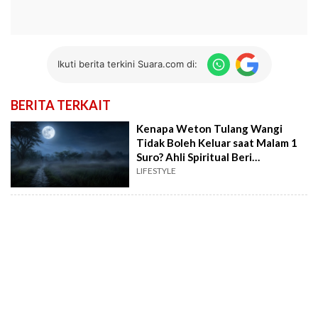
Ikuti berita terkini Suara.com di:
BERITA TERKAIT
Kenapa Weton Tulang Wangi
Tidak Boleh Keluar saat Malam 1
Suro? Ahli Spiritual Beri
Peringatan!
LIFESTYLE