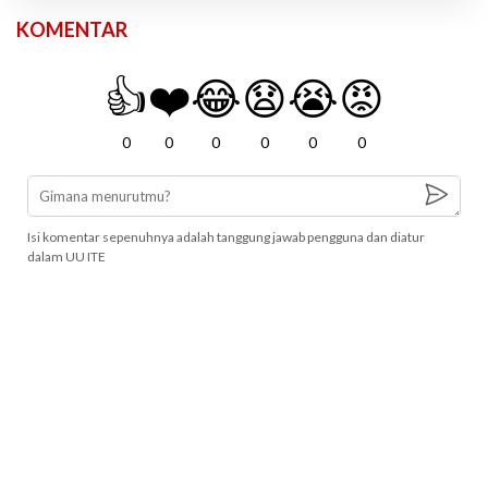
KOMENTAR
👍
❤️
😂
😧
😭
😡
0
0
0
0
0
0
Isi komentar sepenuhnya adalah tanggung jawab pengguna dan diatur
dalam UU ITE