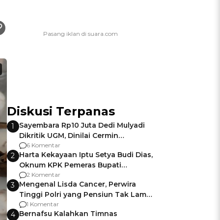
Diskusi Terpanas
Sayembara Rp10 Juta Dedi Mulyadi
1
Dikritik UGM, Dinilai Cermin
Gagalnya Negara Jamin Keamanan
6 Komentar
Harta Kekayaan Iptu Setya Budi Dias,
2
Oknum KPK Pemeras Bupati
Pemalang
2 Komentar
Mengenal Lisda Cancer, Perwira
3
Tinggi Polri yang Pensiun Tak Lama
Usai Jadi Brigjen
1 Komentar
Bernafsu Kalahkan Timnas
4