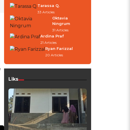
Tarassa Q.
33 Articles
Oktavia
Ningrum
31 Articles
Ardina Praf
21 Articles
Ryan Farizzal
20 Articles
e
Liks