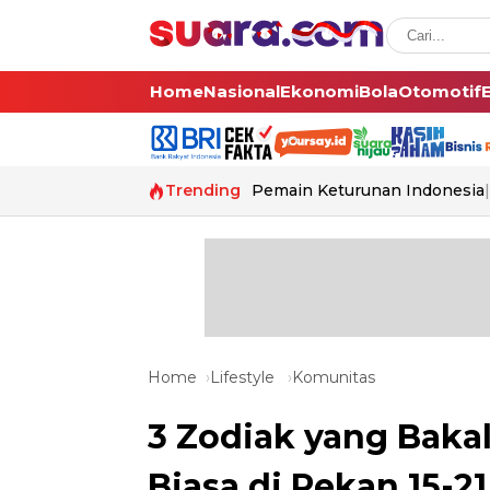
Home
Nasional
Ekonomi
Bola
Otomotif
Trending
Pemain Keturunan Indonesia
Home
Lifestyle
Komunitas
3 Zodiak yang Baka
Biasa di Pekan 15-21