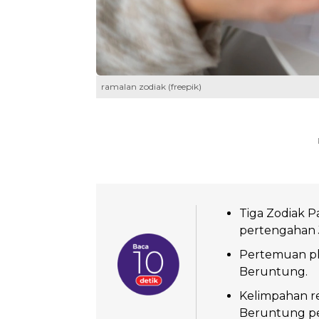
ramalan zodiak (freepik)
Tiga Zodiak 
pertengahan 
Pertemuan pla
Beruntung.
Kelimpahan re
Beruntung pek