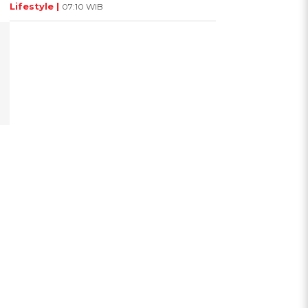
Lifestyle |
07:10 WIB