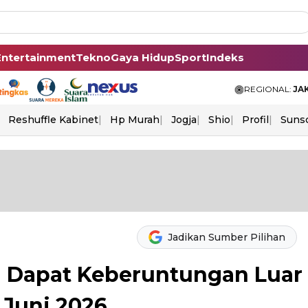
Entertainment
Tekno
Gaya Hidup
Sport
Indeks
REGIONAL:
JA
Reshuffle Kabinet
Hp Murah
Jogja
Shio
Profil
Suns
Jadikan Sumber Pilihan
l Dapat Keberuntungan Luar
 Juni 2026