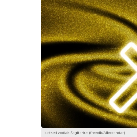
ilustrasi zodiak Sagitarius (freepik/Allexxandar)