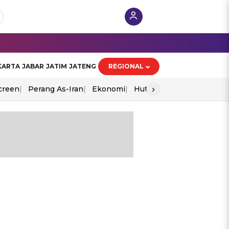
KARTA
JABAR
JATIM
JATENG
REGIONAL
›
creen
Perang As-Iran
Ekonomi
Hut Ri