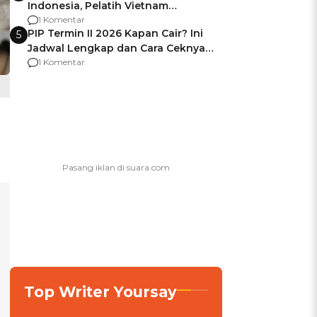
Indonesia, Pelatih Vietnam
Berencana Pakai Jimat di Pakansari
1 Komentar
PIP Termin II 2026 Kapan Cair? Ini
5
Jadwal Lengkap dan Cara Ceknya
agar Dana Tidak Hangus!
1 Komentar
Top Writer Yoursay