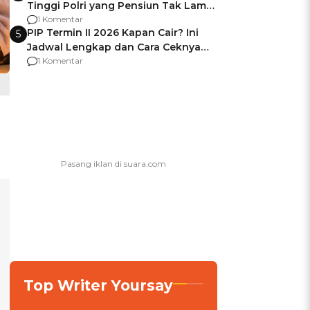
Tinggi Polri yang Pensiun Tak Lama
Usai Jadi Brigjen
1 Komentar
PIP Termin II 2026 Kapan Cair? Ini
5
Jadwal Lengkap dan Cara Ceknya
agar Dana Tidak Hangus!
1 Komentar
Top Writer Yoursay