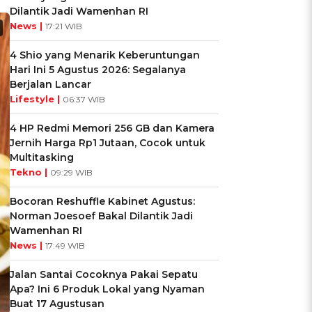
Dilantik Jadi Wamenhan RI
News |
17:21 WIB
4 Shio yang Menarik Keberuntungan
Hari Ini 5 Agustus 2026: Segalanya
Berjalan Lancar
Lifestyle |
06:37 WIB
4 HP Redmi Memori 256 GB dan Kamera
Jernih Harga Rp1 Jutaan, Cocok untuk
Multitasking
Tekno |
09:29 WIB
Bocoran Reshuffle Kabinet Agustus:
Norman Joesoef Bakal Dilantik Jadi
Wamenhan RI
News |
17:49 WIB
Jalan Santai Cocoknya Pakai Sepatu
Apa? Ini 6 Produk Lokal yang Nyaman
Buat 17 Agustusan