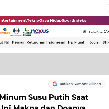
Entertainment
Tekno
Gaya Hidup
Sport
Indeks
REGIONAL:
JA
ut Ri
Pemain Keturunan Indonesia
Hp Murah
Jogja
Shi
Jadikan Sumber Pilihan
Minum Susu Putih Saat
 Ini Makna dan Doanya