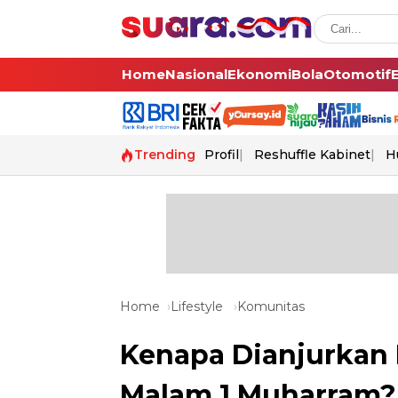
Home
Nasional
Ekonomi
Bola
Otomotif
Trending
Profil
Reshuffle Kabinet
H
Home
Lifestyle
Komunitas
Kenapa Dianjurkan 
Malam 1 Muharram?