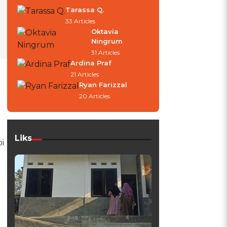
Tarassa Q.
33 Articles
Oktavia
Ningrum
31 Articles
Ardina Praf
21 Articles
Ryan Farizzal
20 Articles
Liks
i