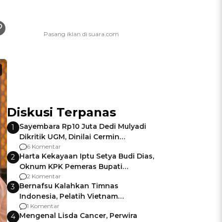
Diskusi Terpanas
Sayembara Rp10 Juta Dedi Mulyadi
1
Dikritik UGM, Dinilai Cermin
Gagalnya Negara Jamin Keamanan
6 Komentar
Harta Kekayaan Iptu Setya Budi Dias,
2
Oknum KPK Pemeras Bupati
Pemalang
2 Komentar
Bernafsu Kalahkan Timnas
3
Indonesia, Pelatih Vietnam
Berencana Pakai Jimat di Pakansari
1 Komentar
Mengenal Lisda Cancer, Perwira
4