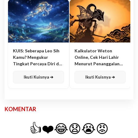
KUIS: Seberapa Leo Sih
Kalkulator Weton
Kamu? Mengukur
Online, Cek Hari Lahir
Tingkat Percaya Diri dan
Menurut Penanggalan
Karisma
Jawa
Ikuti Kuisnya ➔
Ikuti Kuisnya ➔
KOMENTAR
👍
❤️
😂
😧
😭
😡