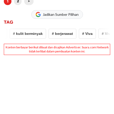
1
2
>
Jadikan Sumber Pilihan
TAG
# kulit berminyak
# berjerawat
# Viva
# Viva Co