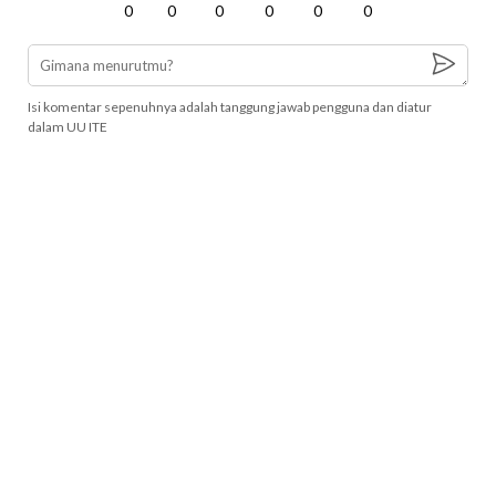
0
0
0
0
0
0
Isi komentar sepenuhnya adalah tanggung jawab pengguna dan diatur
dalam UU ITE