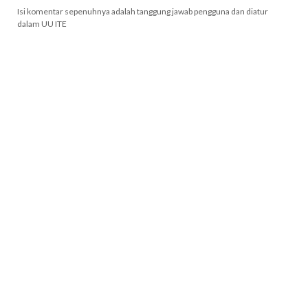
Isi komentar sepenuhnya adalah tanggung jawab pengguna dan diatur
dalam UU ITE