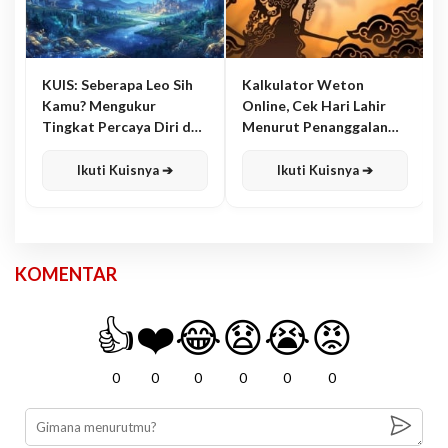
KUIS: Seberapa Leo Sih
Kalkulator Weton
Kamu? Mengukur
Online, Cek Hari Lahir
Tingkat Percaya Diri dan
Menurut Penanggalan
Karisma
Jawa
Ikuti Kuisnya ➔
Ikuti Kuisnya ➔
KOMENTAR
👍
❤️
😂
😧
😭
😡
0
0
0
0
0
0