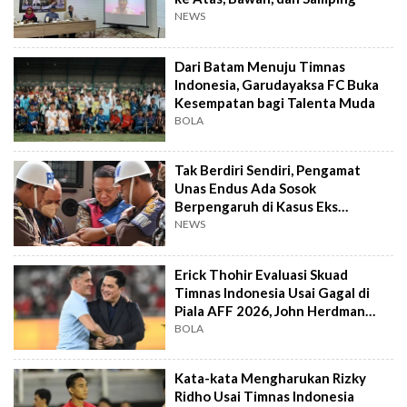
NEWS
Dari Batam Menuju Timnas
Indonesia, Garudayaksa FC Buka
Kesempatan bagi Talenta Muda
BOLA
Tak Berdiri Sendiri, Pengamat
Unas Endus Ada Sosok
Berpengaruh di Kasus Eks
Jampidsus
NEWS
Erick Thohir Evaluasi Skuad
Timnas Indonesia Usai Gagal di
Piala AFF 2026, John Herdman
Out?
BOLA
Kata-kata Mengharukan Rizky
Ridho Usai Timnas Indonesia