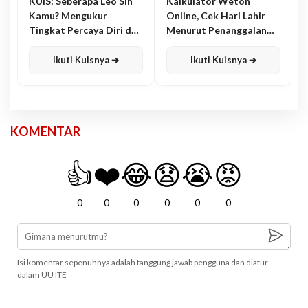
KUIS: Seberapa Leo Sih
Kalkulator Weton
Kamu? Mengukur
Online, Cek Hari Lahir
Tingkat Percaya Diri dan
Menurut Penanggalan
Karisma
Jawa
Ikuti Kuisnya ➔
Ikuti Kuisnya ➔
KOMENTAR
👍
❤️
😂
😧
😭
😡
0
0
0
0
0
0
Isi komentar sepenuhnya adalah tanggung jawab pengguna dan diatur
dalam UU ITE