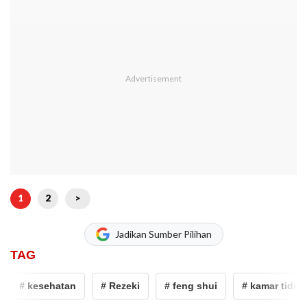
1
2
>
Jadikan Sumber Pilihan
TAG
# kesehatan
# Rezeki
# feng shui
# kamar tidur