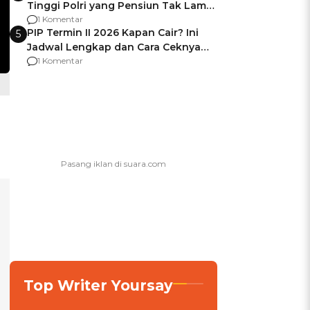
Tinggi Polri yang Pensiun Tak Lama
Usai Jadi Brigjen
1 Komentar
PIP Termin II 2026 Kapan Cair? Ini
5
Jadwal Lengkap dan Cara Ceknya
agar Dana Tidak Hangus!
1 Komentar
Top Writer Yoursay