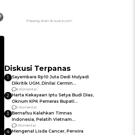
Diskusi Terpanas
Sayembara Rp10 Juta Dedi Mulyadi
1
Dikritik UGM, Dinilai Cermin
Gagalnya Negara Jamin Keamanan
6 Komentar
Harta Kekayaan Iptu Setya Budi Dias,
2
Oknum KPK Pemeras Bupati
Pemalang
2 Komentar
Bernafsu Kalahkan Timnas
3
Indonesia, Pelatih Vietnam
Berencana Pakai Jimat di Pakansari
1 Komentar
Mengenal Lisda Cancer, Perwira
4