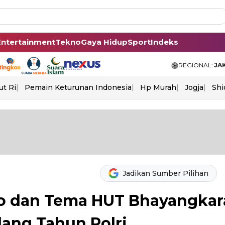
Entertainment
Tekno
Gaya Hidup
Sport
Indeks
REGIONAL:
JA
ut Ri
Pemain Keturunan Indonesia
Hp Murah
Jogja
Shi
Jadikan Sumber Pilihan
o dan Tema HUT Bhayangkar
lang Tahun Polri