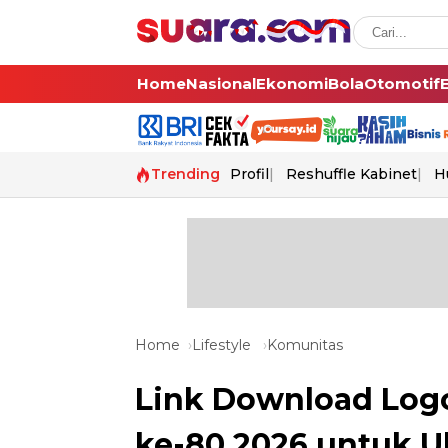
Home
Nasional
Ekonomi
Bola
Otomotif
Trending
Profil
Reshuffle Kabinet
H
Home
Lifestyle
Komunitas
Link Download Log
ke-80 2026 untuk U