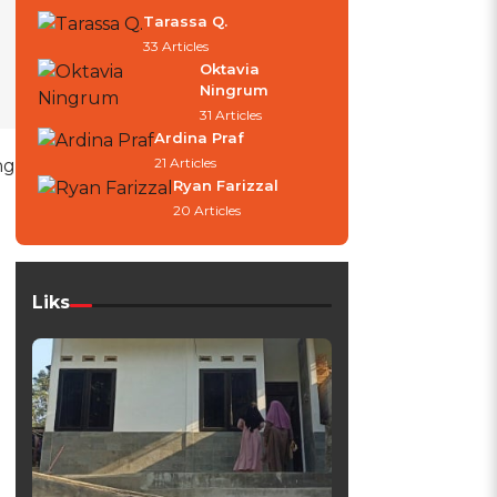
Tarassa Q.
33 Articles
Oktavia
Ningrum
31 Articles
Ardina Praf
21 Articles
ng
Ryan Farizzal
20 Articles
Liks