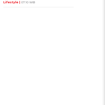
Lifestyle |
07:10 WIB