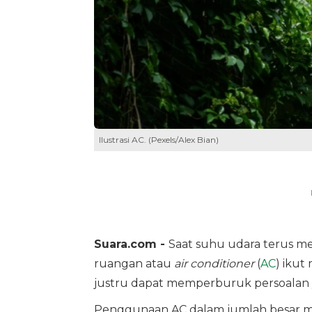
Ilustrasi AC. (Pexels/Alex Bian)
Suara.com -
Saat suhu udara terus m
ruangan atau
air conditioner
(
AC
) ikut
justru dapat memperburuk persoalan ya
Penggunaan AC dalam jumlah besar men