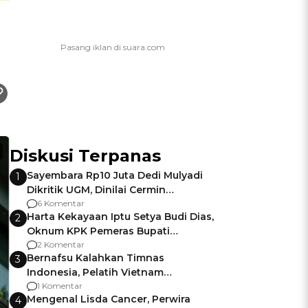
Diskusi Terpanas
Sayembara Rp10 Juta Dedi Mulyadi
1
Dikritik UGM, Dinilai Cermin
Gagalnya Negara Jamin Keamanan
6 Komentar
Harta Kekayaan Iptu Setya Budi Dias,
2
Oknum KPK Pemeras Bupati
Pemalang
2 Komentar
Bernafsu Kalahkan Timnas
3
Indonesia, Pelatih Vietnam
Berencana Pakai Jimat di Pakansari
1 Komentar
Mengenal Lisda Cancer, Perwira
4