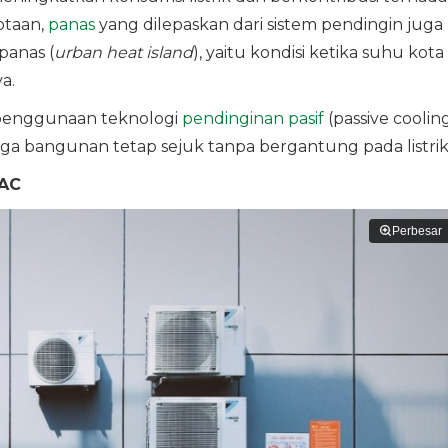
otaan,
panas
yang dilepaskan dari sistem pendingin juga
anas (
urban heat island
), yaitu kondisi ketika suhu kota
a.
 penggunaan teknologi
pendinginan pasif
(passive coolin
a bangunan tetap sejuk tanpa bergantung pada listrik
 AC
Perbesar