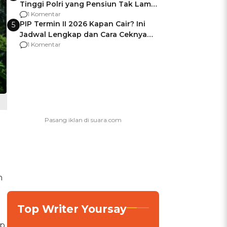
Tinggi Polri yang Pensiun Tak Lama
Usai Jadi Brigjen
1 Komentar
PIP Termin II 2026 Kapan Cair? Ini
5
Jadwal Lengkap dan Cara Ceknya
agar Dana Tidak Hangus!
1 Komentar
n
Top Writer Yoursay
ap