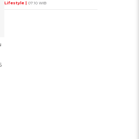
Lifestyle |
07:10 WIB
u
6