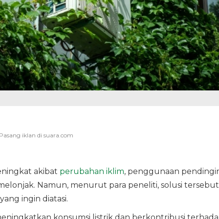
eningkat akibat
perubahan iklim
, penggunaan pendingi
 melonjak. Namun, menurut para peneliti, solusi tersebut
ng ingin diatasi.
ingkatkan konsumsi listrik dan berkontribusi terhad