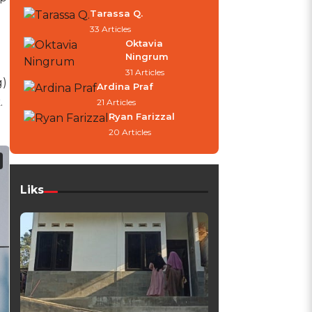
Tarassa Q.
33 Articles
Oktavia
Ningrum
31 Articles
g)
Ardina Praf
.
21 Articles
Ryan Farizzal
20 Articles
Liks