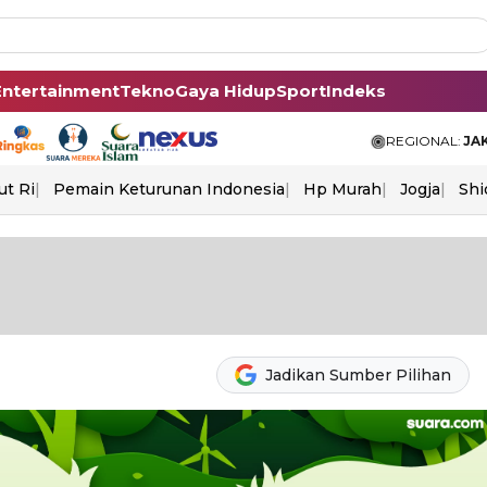
Entertainment
Tekno
Gaya Hidup
Sport
Indeks
REGIONAL:
JA
ut Ri
Pemain Keturunan Indonesia
Hp Murah
Jogja
Shi
Jadikan Sumber Pilihan