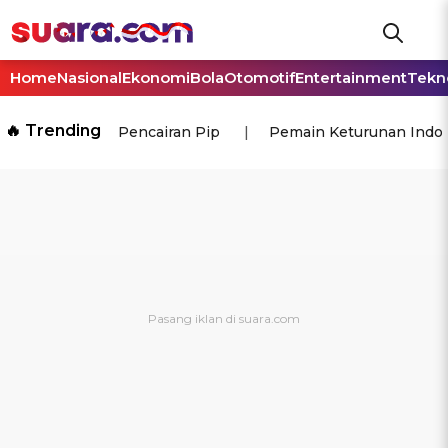
Home
Nasional
Ekonomi
Bola
Otomotif
Entertainment
Tekn
🔥 Trending
Pencairan Pip
Pemain Keturunan Indo