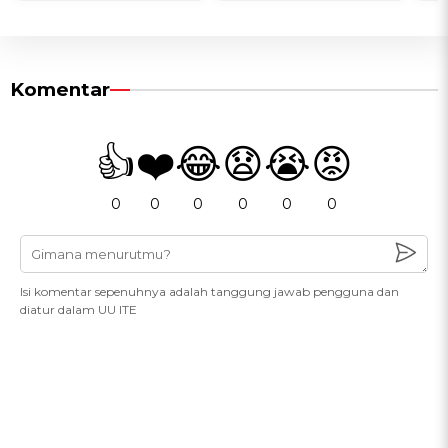
Komentar
👍
❤️
😂
😧
😭
😡
0
0
0
0
0
0
Isi komentar sepenuhnya adalah tanggung jawab pengguna dan
diatur dalam UU ITE