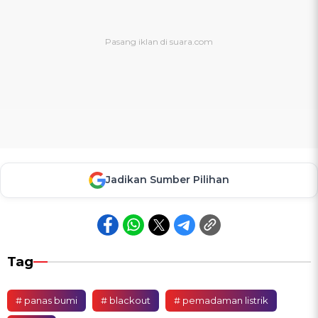
Jadikan Sumber Pilihan
Tag
# panas bumi
# blackout
# pemadaman listrik