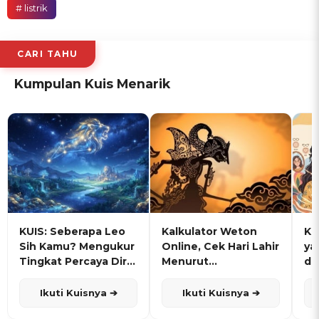
# listrik
CARI TAHU
Kumpulan Kuis Menarik
KUIS: Seberapa Leo
Kalkulator Weton
KU
Sih Kamu? Mengukur
Online, Cek Hari Lahir
ya
Tingkat Percaya Diri
Menurut
de
dan Karisma
Penanggalan Jawa
Ikuti Kuisnya ➔
Ikuti Kuisnya ➔