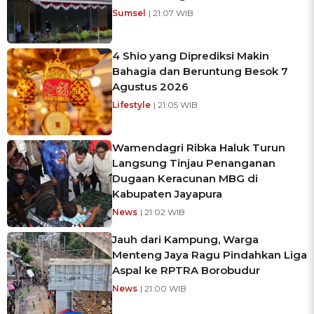
Sumsel
| 21:07 WIB
4 Shio yang Diprediksi Makin
Bahagia dan Beruntung Besok 7
Agustus 2026
Lifestyle
| 21:05 WIB
Wamendagri Ribka Haluk Turun
Langsung Tinjau Penanganan
Dugaan Keracunan MBG di
Kabupaten Jayapura
News
| 21:02 WIB
Jauh dari Kampung, Warga
Menteng Jaya Ragu Pindahkan Liga
Aspal ke RPTRA Borobudur
News
| 21:00 WIB