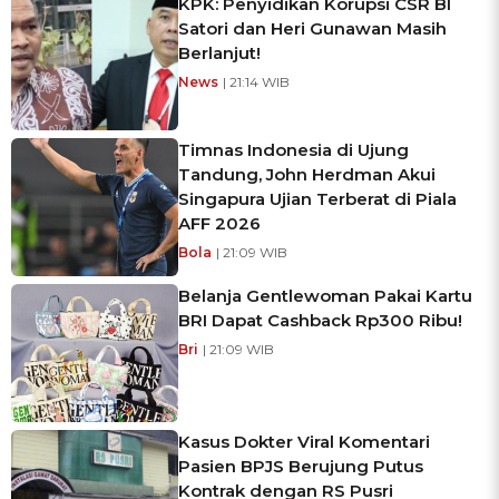
KPK: Penyidikan Korupsi CSR BI
Satori dan Heri Gunawan Masih
Berlanjut!
News
| 21:14 WIB
Timnas Indonesia di Ujung
Tandung, John Herdman Akui
Singapura Ujian Terberat di Piala
AFF 2026
Bola
| 21:09 WIB
Belanja Gentlewoman Pakai Kartu
BRI Dapat Cashback Rp300 Ribu!
Bri
| 21:09 WIB
Kasus Dokter Viral Komentari
Pasien BPJS Berujung Putus
Kontrak dengan RS Pusri