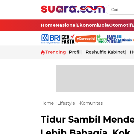
Home
Nasional
Ekonomi
Bola
Otomotif
Trending
Profil
Reshuffle Kabinet
H
Home
Lifestyle
Komunitas
Tidur Sambil Mende
Lebih Bahagia, Kok 