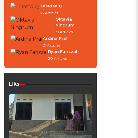
Tarassa Q.
33 Articles
Oktavia
Ningrum
31 Articles
Ardina Praf
21 Articles
Ryan Farizzal
20 Articles
Liks