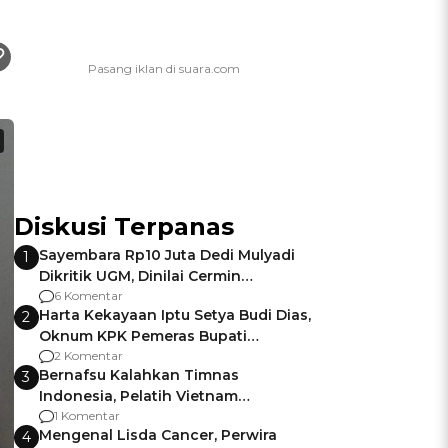
Diskusi Terpanas
Sayembara Rp10 Juta Dedi Mulyadi
1
Dikritik UGM, Dinilai Cermin
Gagalnya Negara Jamin Keamanan
6 Komentar
Harta Kekayaan Iptu Setya Budi Dias,
2
Oknum KPK Pemeras Bupati
Pemalang
2 Komentar
Bernafsu Kalahkan Timnas
3
Indonesia, Pelatih Vietnam
Berencana Pakai Jimat di Pakansari
1 Komentar
Mengenal Lisda Cancer, Perwira
4