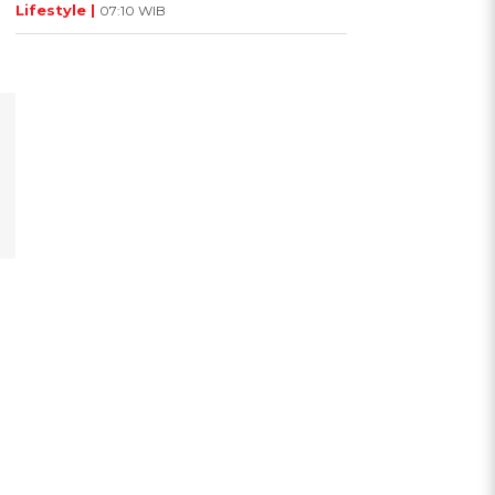
Lifestyle |
07:10 WIB