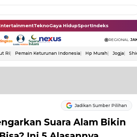
Entertainment
Tekno
Gaya Hidup
Sport
Indeks
REGIONAL:
JA
ut Ri
Pemain Keturunan Indonesia
Hp Murah
Jogja
Shi
Jadikan Sumber Pilihan
ngarkan Suara Alam Bikin
Bisa? Ini 5 Alasannya