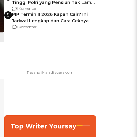
Tinggi Polri yang Pensiun Tak Lama
Usai Jadi Brigjen
1 Komentar
PIP Termin II 2026 Kapan Cair? Ini
5
Jadwal Lengkap dan Cara Ceknya
agar Dana Tidak Hangus!
1 Komentar
Top Writer Yoursay