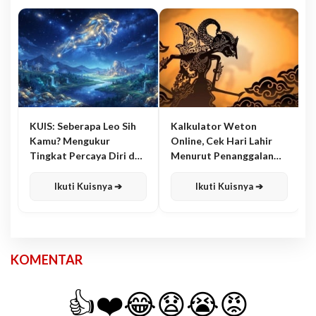
KUIS: Seberapa Leo Sih
Kalkulator Weton
Kamu? Mengukur
Online, Cek Hari Lahir
Tingkat Percaya Diri dan
Menurut Penanggalan
Karisma
Jawa
Ikuti Kuisnya ➔
Ikuti Kuisnya ➔
KOMENTAR
👍
❤️
😂
😧
😭
😡