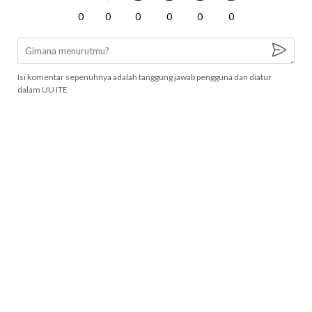
0
0
0
0
0
0
Isi komentar sepenuhnya adalah tanggung jawab pengguna dan diatur
dalam UU ITE