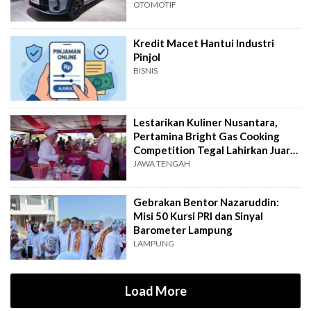
OTOMOTIF
Kredit Macet Hantui Industri
Pinjol
BISNIS
Lestarikan Kuliner Nusantara,
Pertamina Bright Gas Cooking
Competition Tegal Lahirkan Juara
Baru
JAWA TENGAH
Gebrakan Bentor Nazaruddin:
Misi 50 Kursi PRI dan Sinyal
Barometer Lampung
LAMPUNG
Load More