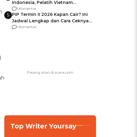
Indonesia, Pelatih Vietnam
Berencana Pakai Jimat di Pakansari
1 Komentar
n
PIP Termin II 2026 Kapan Cair? Ini
5
Jadwal Lengkap dan Cara Ceknya
agar Dana Tidak Hangus!
1 Komentar
).
ah
Top Writer Yoursay