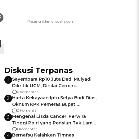
Diskusi Terpanas
Sayembara Rp10 Juta Dedi Mulyadi
1
Dikritik UGM, Dinilai Cermin
Gagalnya Negara Jamin Keamanan
6 Komentar
k
Harta Kekayaan Iptu Setya Budi Dias,
2
Oknum KPK Pemeras Bupati
Pemalang
2 Komentar
Mengenal Lisda Cancer, Perwira
3
Tinggi Polri yang Pensiun Tak Lama
Usai Jadi Brigjen
1 Komentar
Bernafsu Kalahkan Timnas
4