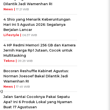
Dilantik Jadi Wamenhan RI
News |
17:21 WIB
4 Shio yang Menarik Keberuntungan
Hari Ini 5 Agustus 2026: Segalanya
Berjalan Lancar
Lifestyle |
06:37 WIB
4 HP Redmi Memori 256 GB dan Kamera
Jernih Harga Rp1 Jutaan, Cocok untuk
Multitasking
Tekno |
09:29 WIB
Bocoran Reshuffle Kabinet Agustus:
Norman Joesoef Bakal Dilantik Jadi
Wamenhan RI
News |
17:49 WIB
ng
Jalan Santai Cocoknya Pakai Sepatu
Apa? Ini 6 Produk Lokal yang Nyaman
Buat 17 Agustusan