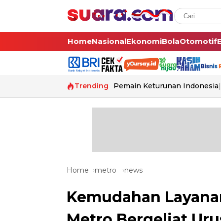
Home
Nasional
Ekonomi
Bola
Otomotif
Trending
Pemain Keturunan Indonesia
Home
metro
news
Kemudahan Layanan
Metro Bergeliat Uru