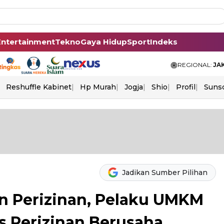
Entertainment
Tekno
Gaya Hidup
Sport
Indeks
REGIONAL:
JA
Reshuffle Kabinet
Hp Murah
Jogja
Shio
Profil
Suns
Jadikan Sumber Pilihan
 Perizinan, Pelaku UMKM
s Perizinan Berusaha