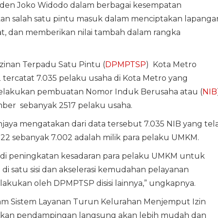
esiden Joko Widodo dalam berbagai kesempatan
n salah satu pintu masuk dalam menciptakan lapanga
t, dan memberikan nilai tambah dalam rangka
inan Terpadu Satu Pintu (
DPMPTSP
) Kota Metro
ercatat 7.035 pelaku usaha di Kota Metro yang
melakukan pembuatan Nomor Induk Berusaha atau (
NIB
ember sebanyak 2517 pelaku usaha.
ya mengatakan dari data tersebut 7.035 NIB yang tel
22 sebanyak 7.002 adalah milik para pelaku UMKM.
rjadi peningkatan kesadaran para pelaku UMKM untuk
di satu sisi dan akselerasi kemudahan pelayanan
lakukan oleh DPMPTSP disisi lainnya,” ungkapnya.
am Sistem Layanan Turun Kelurahan Menjemput Izin
rikan pendampingan langsung akan lebih mudah dan