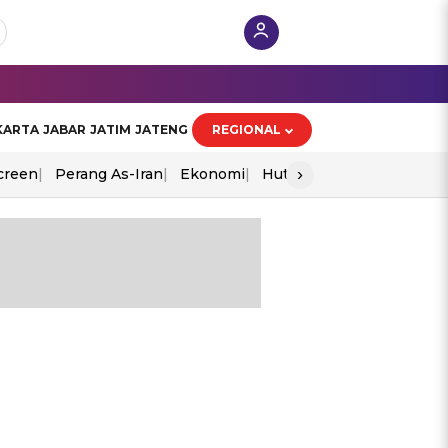
KARTA
JABAR
JATIM
JATENG
REGIONAL
›
creen
Perang As-Iran
Ekonomi
Hut Ri