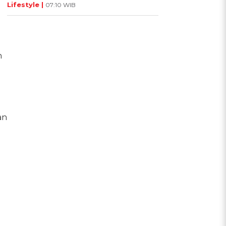
Lifestyle |
07:10 WIB
n
an