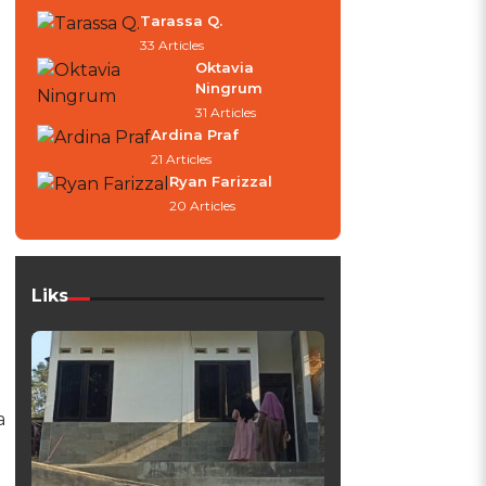
Tarassa Q.
33 Articles
Oktavia
Ningrum
31 Articles
Ardina Praf
21 Articles
Ryan Farizzal
20 Articles
Liks
a