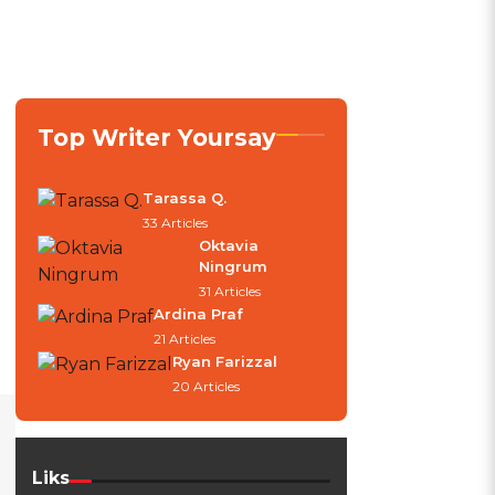
Top Writer Yoursay
Tarassa Q.
33 Articles
Oktavia
Ningrum
31 Articles
Ardina Praf
21 Articles
Ryan Farizzal
20 Articles
Liks