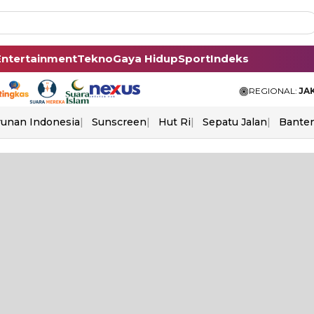
Entertainment
Tekno
Gaya Hidup
Sport
Indeks
REGIONAL:
JA
unan Indonesia
Sunscreen
Hut Ri
Sepatu Jalan
Bante