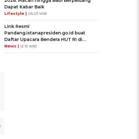
2026: Macan hingga Babi Berpeluang
Dapat Kabar Baik
Lifestyle |
06:23 WIB
Link Resmi
Pandang.istanapresiden.go.id buat
Daftar Upacara Bendera HUT RI di
Istana Negara
News |
12:13 WIB