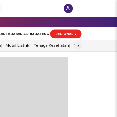
KARTA
JABAR
JATIM
JATENG
REGIONAL
›
n
Mobil Listrik
Tenaga Kesehatan
Perang As-Iran
Ekon