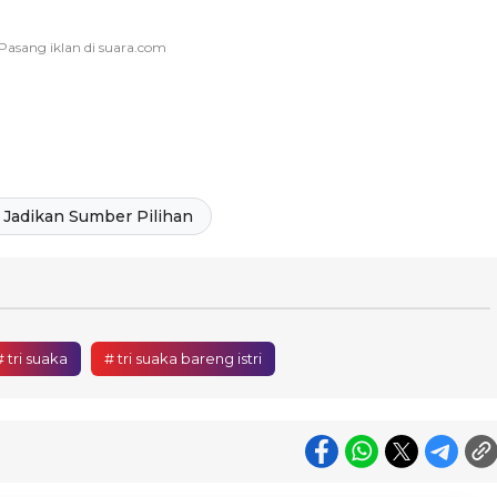
Jadikan Sumber Pilihan
# tri suaka
# tri suaka bareng istri