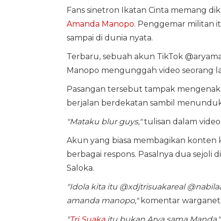
Fans sinetron Ikatan Cinta memang dik
Amanda Manopo
. Penggemar militan
sampai di dunia nyata.
Terbaru, sebuah akun TikTok @aryam
Manopo mengunggah video seorang lak
Pasangan tersebut tampak mengenaka
berjalan berdekatan sambil menundu
"Mataku blur guys,"
tulisan dalam video
Akun yang biasa membagikan konten 
berbagai respons. Pasalnya dua sejoli
Saloka.
"Idola kita itu @xdjtrisuakareal @nabil
amanda manopo,"
komentar warganet
"
Tri Suaka
itu bukan Arya sama Manda,"