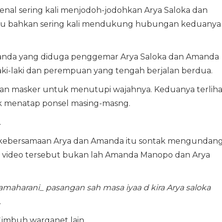
enal sering kali menjodoh-jodohkan Arya Saloka dan
 itu bahkan sering kali mendukung hubungan keduanya
anda yang diduga penggemar Arya Saloka dan Amanda
i-laki dan perempuan yang tengah berjalan berdua.
n masker untuk menutupi wajahnya. Keduanya terliha
k menatap ponsel masing-masng.
.
kebersamaan Arya dan Amanda itu sontak mengundan
 di video tersebut bukan lah Amanda Manopo dan Arya
aamaharani_ pasangan sah masa iyaa d kira Arya saloka
.
imbuh warganet lain.