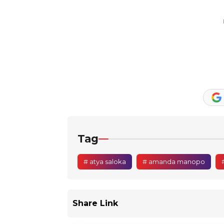
Tag
# atya saloka
# amanda manopo
Share Link