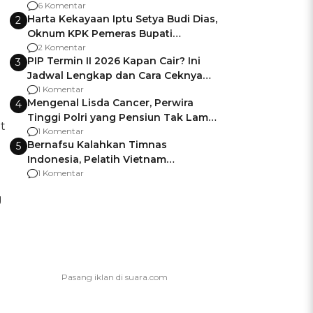
Gagalnya Negara Jamin Keamanan
6 Komentar
Harta Kekayaan Iptu Setya Budi Dias,
2
Oknum KPK Pemeras Bupati
Pemalang
2 Komentar
PIP Termin II 2026 Kapan Cair? Ini
3
Jadwal Lengkap dan Cara Ceknya
agar Dana Tidak Hangus!
1 Komentar
Mengenal Lisda Cancer, Perwira
4
Tinggi Polri yang Pensiun Tak Lama
t
Usai Jadi Brigjen
1 Komentar
Bernafsu Kalahkan Timnas
5
Indonesia, Pelatih Vietnam
Berencana Pakai Jimat di Pakansari
1 Komentar
g