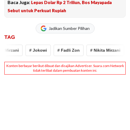
Baca Juga:
Lepas Dolar Rp 2 Triliun, Bos Mayapada
Sebut untuk Perkuat Rupiah
Jadikan Sumber Pilihan
TAG
a Mirzani
# Jokowi
# Fadli Zon
# Nikita Mirzani