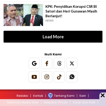
KPK: Penyidikan Korupsi CSR BI
Satori dan Heri Gunawan Masih
Berlanjut!
NEWS
Load More
Ikuti Kami
Redaksi
Kontak
Tentang Kami
Karir
Pedoman Media Siber
Kebijakan Privasi
Saran Dan Kritik