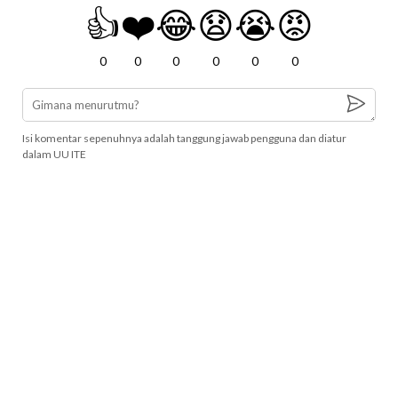
👍
❤️
😂
😧
😭
😡
0
0
0
0
0
0
Isi komentar sepenuhnya adalah tanggung jawab pengguna dan diatur
dalam UU ITE