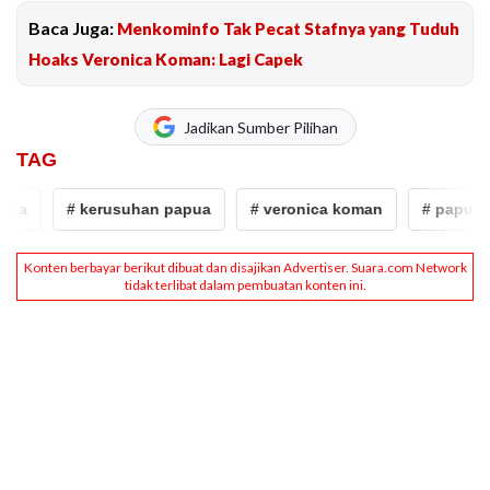
Baca Juga:
Menkominfo Tak Pecat Stafnya yang Tuduh
Hoaks Veronica Koman: Lagi Capek
Jadikan Sumber Pilihan
TAG
ua
# kerusuhan papua
# veronica koman
# papua