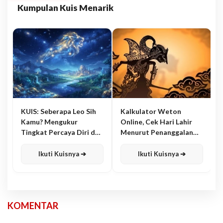
Kumpulan Kuis Menarik
KUIS: Seberapa Leo Sih
Kalkulator Weton
Kamu? Mengukur
Online, Cek Hari Lahir
Tingkat Percaya Diri dan
Menurut Penanggalan
Karisma
Jawa
Ikuti Kuisnya ➔
Ikuti Kuisnya ➔
KOMENTAR