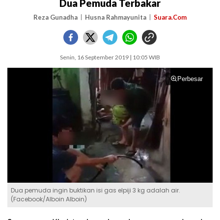
Dua Pemuda Terbakar
Reza Gunadha
Husna Rahmayunita
Suara.Com
Senin, 16 September 2019 | 10:05 WIB
Perbesar
Dua pemuda ingin buktikan isi gas elpiji 3 kg adalah air.
(Facebook/Alboin Alboin)