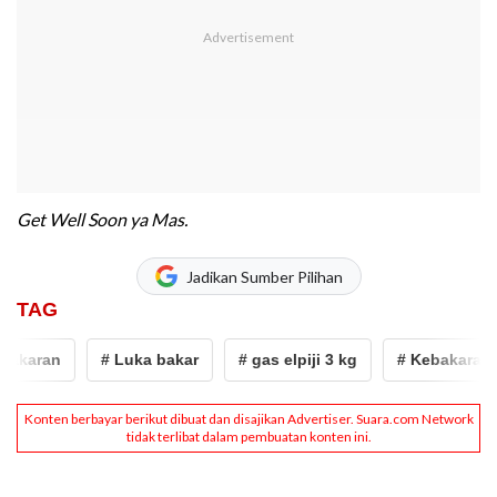
Get Well Soon ya Mas.
Jadikan Sumber Pilihan
TAG
akaran
# Luka bakar
# gas elpiji 3 kg
# Kebakaran