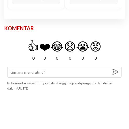
KOMENTAR
👍
❤️
😂
😧
😭
😡
0
0
0
0
0
0
Isi komentar sepenuhnya adalah tanggung jawab pengguna dan diatur
dalam UU ITE