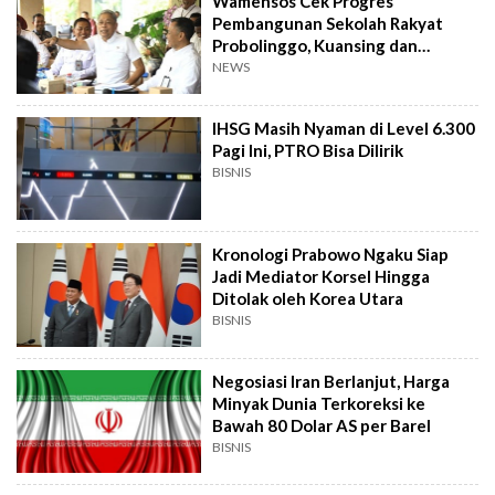
Wamensos Cek Progres
Pembangunan Sekolah Rakyat
Probolinggo, Kuansing dan
Polewali Mandar
NEWS
IHSG Masih Nyaman di Level 6.300
Pagi Ini, PTRO Bisa Dilirik
BISNIS
Kronologi Prabowo Ngaku Siap
Jadi Mediator Korsel Hingga
Ditolak oleh Korea Utara
BISNIS
Negosiasi Iran Berlanjut, Harga
Minyak Dunia Terkoreksi ke
Bawah 80 Dolar AS per Barel
BISNIS