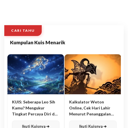
CARI TAHU
Kumpulan Kuis Menarik
KUIS: Seberapa Leo Sih
Kalkulator Weton
Kamu? Mengukur
Online, Cek Hari Lahir
Tingkat Percaya Diri dan
Menurut Penanggalan
Karisma
Jawa
Ikuti Kuisnya ➔
Ikuti Kuisnya ➔