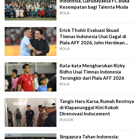
Indonesia, Garudayaksa FC Buka
Kesempatan bagi Talenta Muda
BOLA
Erick Thohir Evaluasi Skuad
Timnas Indonesia Usai Gagal di
Piala AFF 2026, John Herdman
Out?
BOLA
Kata-kata Mengharukan Rizky
Ridho Usai Timnas Indonesia
Tersingkir dari Piala AFF 2026
BOLA
Tangis Haru Karsa, Rumah Reotnya
di Klapanunggal Kini Kokoh
Direnovasi Indocement
BOGOR
Singapura Tahan Indonesia: