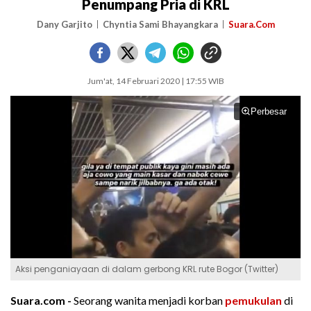
Penumpang Pria di KRL
Dany Garjito
Chyntia Sami Bhayangkara
Suara.Com
Jum'at, 14 Februari 2020 | 17:55 WIB
Perbesar
Aksi penganiayaan di dalam gerbong KRL rute Bogor (Twitter)
Suara.com -
Seorang wanita menjadi korban
pemukulan
di