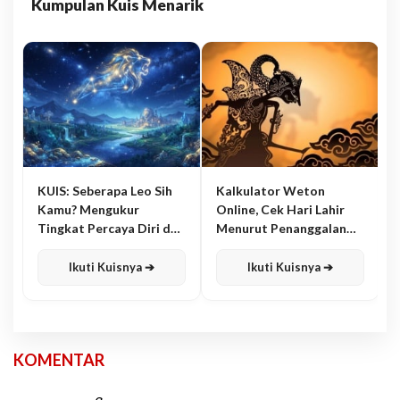
Kumpulan Kuis Menarik
KUIS: Seberapa Leo Sih
Kalkulator Weton
Kamu? Mengukur
Online, Cek Hari Lahir
Tingkat Percaya Diri dan
Menurut Penanggalan
Karisma
Jawa
Ikuti Kuisnya ➔
Ikuti Kuisnya ➔
KOMENTAR