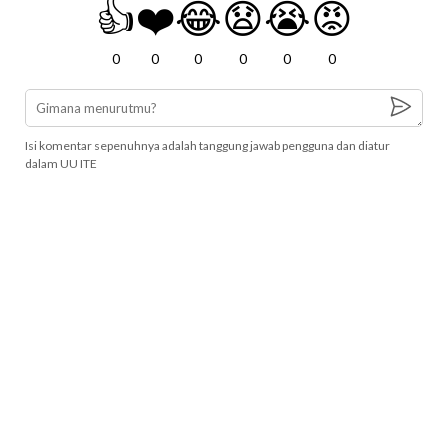
👍
❤️
😂
😧
😭
😡
0
0
0
0
0
0
Isi komentar sepenuhnya adalah tanggung jawab pengguna dan diatur
dalam UU ITE