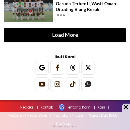
Garuda Terhenti, Wasit Oman
Dituding Biang Kerok
BOLA
Load More
Ikuti Kami
Redaksi
Kontak
Tentang Kami
Karir
Pedoman Media Siber
Kebijakan Privasi
Saran Dan Kritik
Site Map