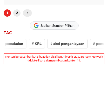
1
2
>
Jadikan Sumber Pilihan
TAG
# pemukulan
# KRL
# aksi penganiayaan
# pemukul