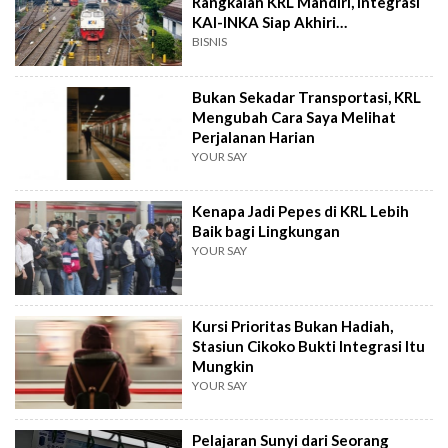
Rangkaian KRL Mandiri, Integrasi
KAI-INKA Siap Akhiri
Ketergantungan Impor!
BISNIS
Bukan Sekadar Transportasi, KRL
Mengubah Cara Saya Melihat
Perjalanan Harian
YOUR SAY
Kenapa Jadi Pepes di KRL Lebih
Baik bagi Lingkungan
YOUR SAY
Kursi Prioritas Bukan Hadiah,
Stasiun Cikoko Bukti Integrasi Itu
Mungkin
YOUR SAY
Pelajaran Sunyi dari Seorang