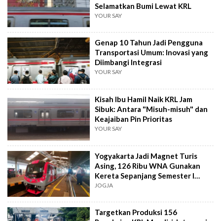
Selamatkan Bumi Lewat KRL
YOUR SAY
Genap 10 Tahun Jadi Pengguna
Transportasi Umum: Inovasi yang
Diimbangi Integrasi
YOUR SAY
Kisah Ibu Hamil Naik KRL Jam
Sibuk: Antara "Misuh-misuh" dan
Keajaiban Pin Prioritas
YOUR SAY
Yogyakarta Jadi Magnet Turis
Asing, 126 Ribu WNA Gunakan
Kereta Sepanjang Semester I
2026
JOGJA
Targetkan Produksi 156