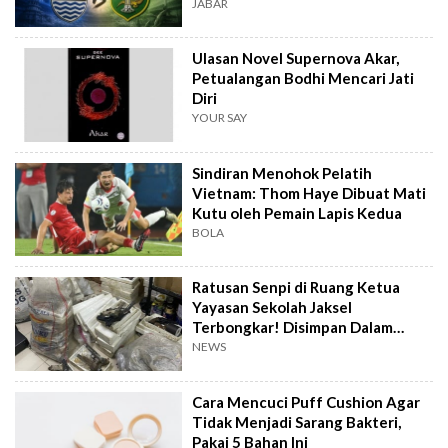
JABAR
Ulasan Novel Supernova Akar,
Petualangan Bodhi Mencari Jati
Diri
YOUR SAY
Sindiran Menohok Pelatih
Vietnam: Thom Haye Dibuat Mati
Kutu oleh Pemain Lapis Kedua
BOLA
Ratusan Senpi di Ruang Ketua
Yayasan Sekolah Jaksel
Terbongkar! Disimpan Dalam
Karung dan Styrofoam
NEWS
Cara Mencuci Puff Cushion Agar
Tidak Menjadi Sarang Bakteri,
Pakai 5 Bahan Ini