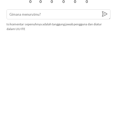
0
0
0
0
0
0
Isi komentar sepenuhnya adalah tanggung jawab pengguna dan diatur
dalam UU ITE