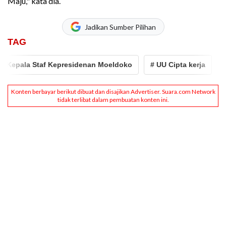
Maju," kata dia.
Jadikan Sumber Pilihan
TAG
Kepala Staf Kepresidenan Moeldoko
# UU Cipta kerja
# 