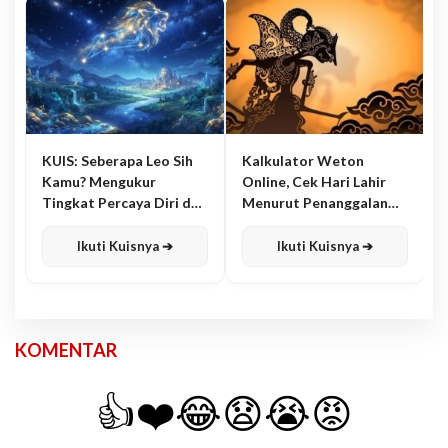
KUIS: Seberapa Leo Sih
Kalkulator Weton
Kamu? Mengukur
Online, Cek Hari Lahir
Tingkat Percaya Diri dan
Menurut Penanggalan
Karisma
Jawa
Ikuti Kuisnya ➔
Ikuti Kuisnya ➔
KOMENTAR
👍
❤️
😂
😧
😭
😡