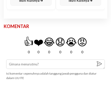
Ikuti Kuisnya ➔
Ikuti Kuisnya ➔
KOMENTAR
👍
❤️
😂
😧
😭
😡
0
0
0
0
0
0
Isi komentar sepenuhnya adalah tanggung jawab pengguna dan diatur
dalam UU ITE