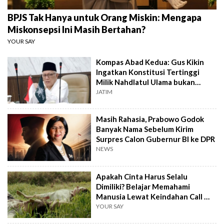
BPJS Tak Hanya untuk Orang Miskin: Mengapa
Miskonsepsi Ini Masih Bertahan?
YOUR SAY
Kompas Abad Kedua: Gus Kikin
Ingatkan Konstitusi Tertinggi
Milik Nahdlatul Ulama bukan
AD/ART
JATIM
Masih Rahasia, Prabowo Godok
Banyak Nama Sebelum Kirim
Surpres Calon Gubernur BI ke DPR
NEWS
Apakah Cinta Harus Selalu
Dimiliki? Belajar Memahami
Manusia Lewat Keindahan Call Me
by Your Name
YOUR SAY