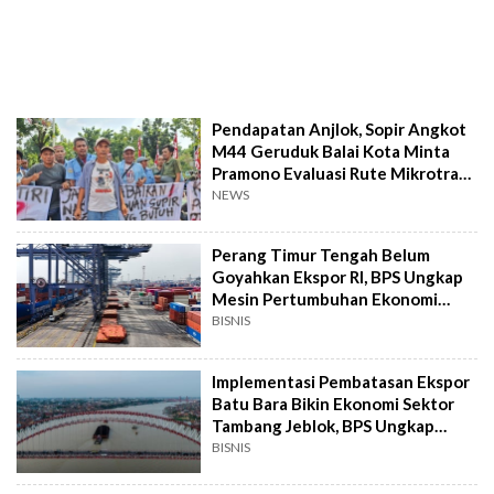
Pendapatan Anjlok, Sopir Angkot
M44 Geruduk Balai Kota Minta
Pramono Evaluasi Rute Mikrotrans
48A
NEWS
Perang Timur Tengah Belum
Goyahkan Ekspor RI, BPS Ungkap
Mesin Pertumbuhan Ekonomi
Masih Ngebut
BISNIS
Implementasi Pembatasan Ekspor
Batu Bara Bikin Ekonomi Sektor
Tambang Jeblok, BPS Ungkap
Angkanya
BISNIS