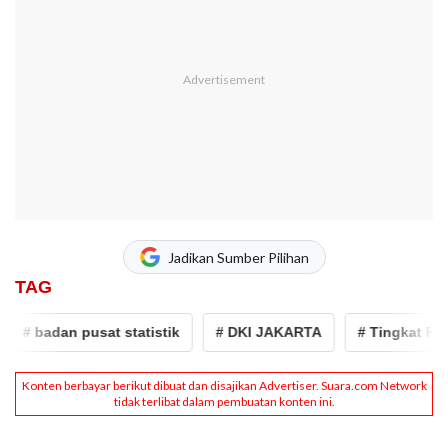
Jadikan Sumber Pilihan
TAG
 badan pusat statistik
# DKI JAKARTA
# Tingkat Pengan