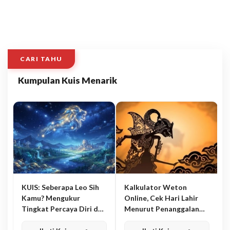
CARI TAHU
Kumpulan Kuis Menarik
KUIS: Seberapa Leo Sih
Kalkulator Weton
Kamu? Mengukur
Online, Cek Hari Lahir
Tingkat Percaya Diri dan
Menurut Penanggalan
Karisma
Jawa