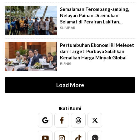
Semalaman Terombang-ambing,
Nelayan Painan Ditemukan
Selamat di Perairan Lakitan
Selatan
SUMBAR
Pertumbuhan Ekonomi RI Meleset
dari Target, Purbaya Salahkan
Kenaikan Harga Minyak Global
BISNIS
Load More
Ikuti Kami