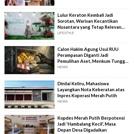
Lulur Keraton Kembali Jadi
Sorotan, Warisan Kecantikan
Nusantara yang Tetap Relevan
hingga Kini
LIFESTYLE
Calon Hakim Agung Usul RUU
Perampasan Diganti Jadi
Pemulihan Aset, Menkum Tunggu
Langkah DPR
NEWS
Dinilai Keliru, Mahasiswa
Layangkan Nota Keberatan atas
Inpres Koperasi Merah Putih
NEWS
Kopdes Merah Putih Berpotensi
Jadi 'Hambalang Kecil', Masa
Depan Desa Digadaikan