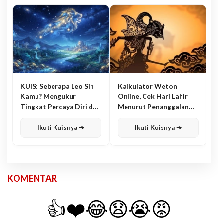
KUIS: Seberapa Leo Sih
Kalkulator Weton
Kamu? Mengukur
Online, Cek Hari Lahir
Tingkat Percaya Diri dan
Menurut Penanggalan
Karisma
Jawa
Ikuti Kuisnya ➔
Ikuti Kuisnya ➔
KOMENTAR
👍
❤️
😂
😧
😭
😡