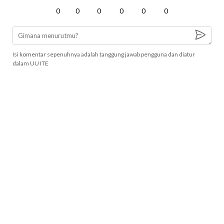
0
0
0
0
0
0
Isi komentar sepenuhnya adalah tanggung jawab pengguna dan diatur
dalam UU ITE