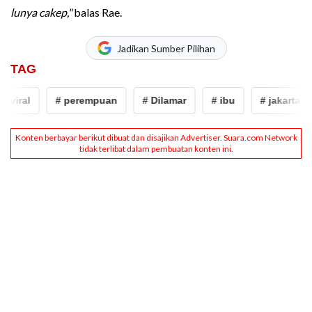
lunya cakep,"
balas Rae.
Jadikan Sumber Pilihan
TAG
ral
# perempuan
# Dilamar
# ibu
# jakarta
#