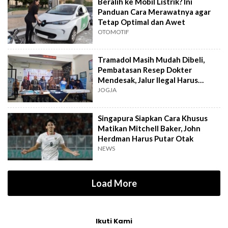
Beralih ke Mobil Listrik? Ini
Panduan Cara Merawatnya agar
Tetap Optimal dan Awet
OTOMOTIF
Tramadol Masih Mudah Dibeli,
Pembatasan Resep Dokter
Mendesak, Jalur Ilegal Harus
Distop
JOGJA
Singapura Siapkan Cara Khusus
Matikan Mitchell Baker, John
Herdman Harus Putar Otak
NEWS
Load More
Ikuti Kami