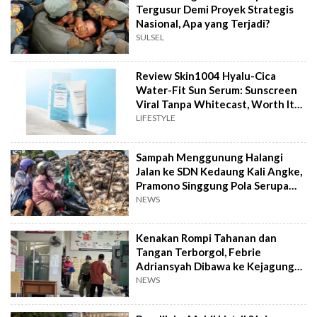
Tergusur Demi Proyek Strategis
Nasional, Apa yang Terjadi?
SULSEL
Review Skin1004 Hyalu-Cica
Water-Fit Sun Serum: Sunscreen
Viral Tanpa Whitecast, Worth It
to Buy?
LIFESTYLE
Sampah Menggunung Halangi
Jalan ke SDN Kedaung Kali Angke,
Pramono Singgung Pola Serupa
Kramat Jati
NEWS
Kenakan Rompi Tahanan dan
Tangan Terborgol, Febrie
Adriansyah Dibawa ke Kejagung
untuk Diperiksa
NEWS