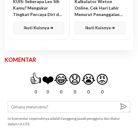
KUIS: Seberapa Leo Sih
Kalkulator Weton
Kamu? Mengukur
Online, Cek Hari Lahir
Tingkat Percaya Diri dan
Menurut Penanggalan
Karisma
Jawa
Ikuti Kuisnya ➔
Ikuti Kuisnya ➔
KOMENTAR
👍
❤️
😂
😧
😭
😡
0
0
0
0
0
0
Isi komentar sepenuhnya adalah tanggung jawab pengguna dan diatur
dalam UU ITE