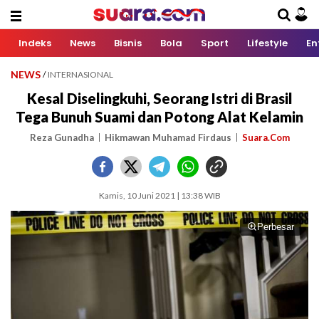
Indeks
News
Bisnis
Bola
Sport
Lifestyle
En
NEWS
/
INTERNASIONAL
Kesal Diselingkuhi, Seorang Istri di Brasil
Tega Bunuh Suami dan Potong Alat Kelamin
Reza Gunadha
Hikmawan Muhamad Firdaus
Suara.Com
Kamis, 10 Juni 2021 | 13:38 WIB
Perbesar