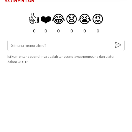
KOMENTAR
👍
❤️
😂
😧
😭
😡
0
0
0
0
0
0
Isi komentar sepenuhnya adalah tanggung jawab pengguna dan diatur
dalam UU ITE