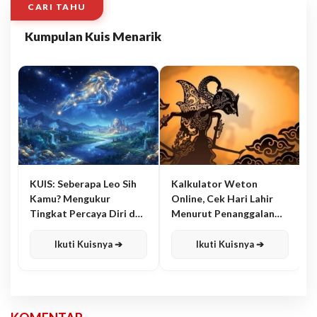
CARI TAHU
Kumpulan Kuis Menarik
KUIS: Seberapa Leo Sih
Kalkulator Weton
Kamu? Mengukur
Online, Cek Hari Lahir
Tingkat Percaya Diri dan
Menurut Penanggalan
Karisma
Jawa
Ikuti Kuisnya ➔
Ikuti Kuisnya ➔