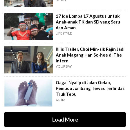
Pemalang
17 Ide Lomba 17 Agustus untuk
Anak-anak TK dan SD yang Seru
dan Aman
LIFESTYLE
Rilis Trailer, Choi Min-sik Rajin Jadi
Anak Magang Han So-hee di The
Intern
YOUR SAY
Gagal Nyalip di Jalan Gelap,
Pemuda Jombang Tewas Terlindas
Truk Tebu
JATIM
Load More