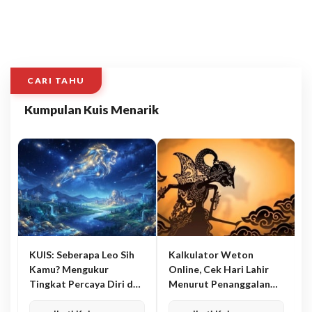
CARI TAHU
Kumpulan Kuis Menarik
KUIS: Seberapa Leo Sih
Kalkulator Weton
Kamu? Mengukur
Online, Cek Hari Lahir
Tingkat Percaya Diri dan
Menurut Penanggalan
Karisma
Jawa