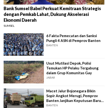
Bank Sumsel Babel Perkuat Kemitraan Strategis
dengan Pemkab Lahat, Dukung Akselerasi
Ekonomi Daerah
SUMSEL
6 Fakta Pemecatan dan Sanksi
Pungli 4 ASN di Pemprov Banten
BANTEN
Usut Mutilasi Depok, Polisi
Temukan HP Pelaku Tergabung
dalam Grup Komunitas Gay
JABAR
Macet Jalur Bojonegara Bikin
Sopir Angkot Merugi, Pemprov
Banten Janjikan Keputusan Baru 4
Hari Lagi
BANTEN