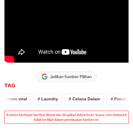
Jadikan Sumber Pilihan
TAG
onten viral
# Laundry
# Celana Dalam
# Pakaian Dal