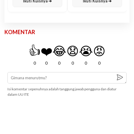
Ikuti Kuisnya ➔
Ikuti Kuisnya ➔
KOMENTAR
👍
❤️
😂
😧
😭
😡
0
0
0
0
0
0
Isi komentar sepenuhnya adalah tanggung jawab pengguna dan diatur
dalam UU ITE