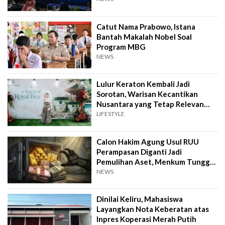
Catut Nama Prabowo, Istana
Bantah Makalah Nobel Soal
Program MBG
NEWS
Lulur Keraton Kembali Jadi
Sorotan, Warisan Kecantikan
Nusantara yang Tetap Relevan
hingga Kini
LIFESTYLE
Calon Hakim Agung Usul RUU
Perampasan Diganti Jadi
Pemulihan Aset, Menkum Tunggu
Langkah DPR
NEWS
Dinilai Keliru, Mahasiswa
Layangkan Nota Keberatan atas
Inpres Koperasi Merah Putih