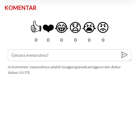
KOMENTAR
👍
❤️
😂
😧
😭
😡
0
0
0
0
0
0
Isi komentar sepenuhnya adalah tanggung jawab pengguna dan diatur
dalam UU ITE