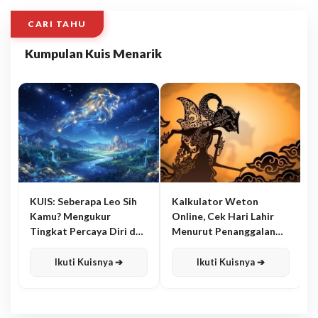
CARI TAHU
Kumpulan Kuis Menarik
KUIS: Seberapa Leo Sih
Kalkulator Weton
Kamu? Mengukur
Online, Cek Hari Lahir
Tingkat Percaya Diri dan
Menurut Penanggalan
Karisma
Jawa
Ikuti Kuisnya ➔
Ikuti Kuisnya ➔