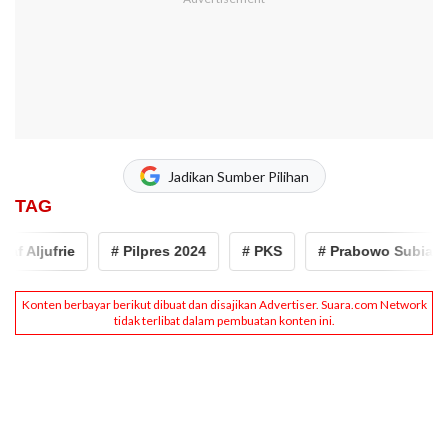
Jadikan Sumber Pilihan
TAG
 Aljufrie
# Pilpres 2024
# PKS
# Prabowo Subianto