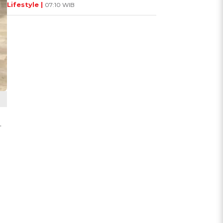
Lifestyle |
07:10 WIB
.