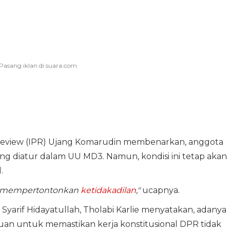
al Review (IPR) Ujang Komarudin membenarkan, anggota
g diatur dalam UU MD3. Namun, kondisi ini tetap akan
.
ang mempertontonkan
ketidakadilan
,"
ucapnya.
arif Hidayatullah, Tholabi Karlie menyatakan, adanya
uan untuk memastikan kerja konstitusional DPR tidak