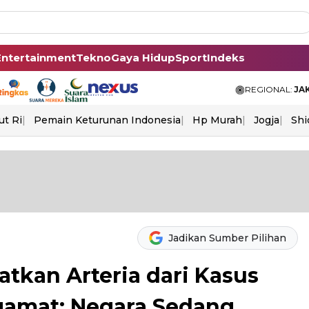
Entertainment
Tekno
Gaya Hidup
Sport
Indeks
REGIONAL:
JA
ut Ri
Pemain Keturunan Indonesia
Hp Murah
Jogja
Shi
Jadikan Sumber Pilihan
tkan Arteria dari Kasus
gamat: Negara Sedang