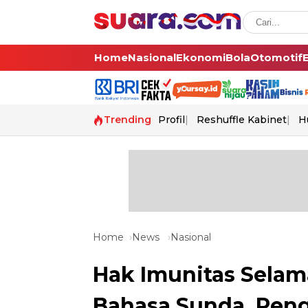
Home
Nasional
Ekonomi
Bola
Otomotif
Trending
Profil
Reshuffle Kabinet
H
Home
News
Nasional
Hak Imunitas Selama
Bahasa Sunda, Pen