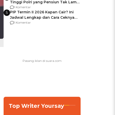
Tinggi Polri yang Pensiun Tak Lama
Usai Jadi Brigjen
1 Komentar
PIP Termin II 2026 Kapan Cair? Ini
5
Jadwal Lengkap dan Cara Ceknya
agar Dana Tidak Hangus!
1 Komentar
Top Writer Yoursay