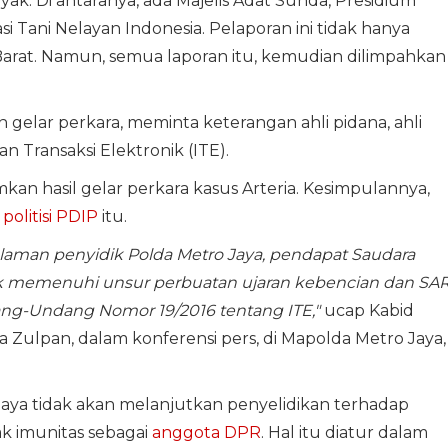
ak. Di antaranya, ada Majelis Adat Sunda, Presidium
 Tani Nelayan Indonesia. Pelaporan ini tidak hanya
a Barat. Namun, semua laporan itu, kemudian dilimpahkan
elar perkara, meminta keterangan ahli pidana, ahli
 Transaksi Elektronik (ITE).
n hasil gelar perkara kasus Arteria. Kesimpulannya,
n
politisi PDIP
itu.
laman penyidik Polda Metro Jaya, pendapat Saudara
idak memenuhi unsur perbuatan ujaran kebencian dan SA
ang-Undang Nomor 19/2016 tentang ITE,"
ucap Kabid
Zulpan, dalam konferensi pers, di Mapolda Metro Jaya,
Jaya tidak akan melanjutkan penyelidikan terhadap
hak imunitas sebagai
anggota DPR
. Hal itu diatur dalam