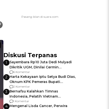
Diskusi Terpanas
Sayembara Rp10 Juta Dedi Mulyadi
1
Dikritik UGM, Dinilai Cermin
Gagalnya Negara Jamin Keamanan
6 Komentar
Harta Kekayaan Iptu Setya Budi Dias,
2
Oknum KPK Pemeras Bupati
Pemalang
2 Komentar
Bernafsu Kalahkan Timnas
3
Indonesia, Pelatih Vietnam
Berencana Pakai Jimat di Pakansari
1 Komentar
Mengenal Lisda Cancer, Perwira
4