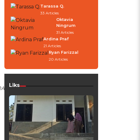
Tarassa Q.
33 Articles
Oktavia
Ningrum
31 Articles
Ardina Praf
21 Articles
Ryan Farizzal
20 Articles
Liks
RA