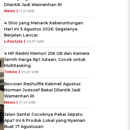
Dilantik Jadi Wamenhan RI
News |
17:21 WIB
4 Shio yang Menarik Keberuntungan
Hari Ini 5 Agustus 2026: Segalanya
Berjalan Lancar
Lifestyle |
06:37 WIB
4 HP Redmi Memori 256 GB dan Kamera
Jernih Harga Rp1 Jutaan, Cocok untuk
Multitasking
Tekno |
09:29 WIB
Bocoran Reshuffle Kabinet Agustus:
Norman Joesoef Bakal Dilantik Jadi
Wamenhan RI
News |
17:49 WIB
Jalan Santai Cocoknya Pakai Sepatu
Apa? Ini 6 Produk Lokal yang Nyaman
Buat 17 Agustusan