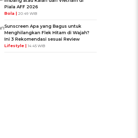
Imbang atau Kalah dari Vietnam di
Piala AFF 2026
Bola |
20:49 WIB
Sunscreen Apa yang Bagus untuk
an
Menghilangkan Flek Hitam di Wajah?
Ini 3 Rekomendasi sesuai Review
Lifestyle |
14:45 WIB