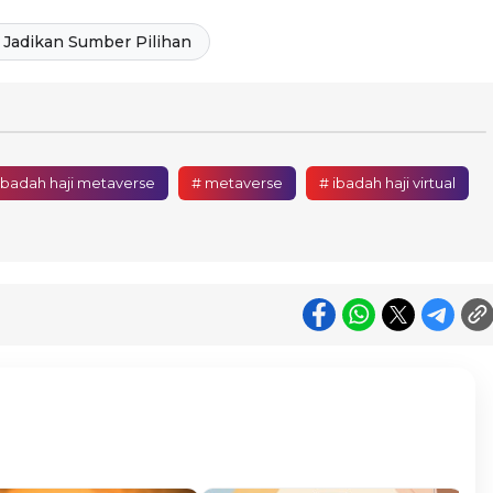
Jadikan Sumber Pilihan
 ibadah haji metaverse
# metaverse
# ibadah haji virtual