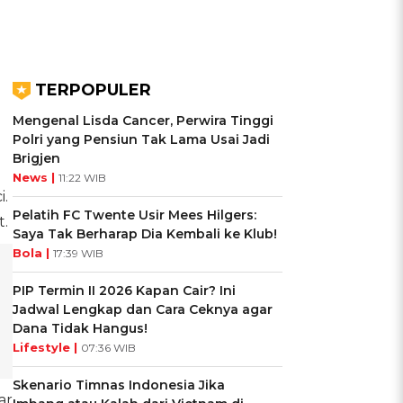
TERPOPULER
Mengenal Lisda Cancer, Perwira Tinggi
Polri yang Pensiun Tak Lama Usai Jadi
Brigjen
News |
11:22 WIB
i.
Pelatih FC Twente Usir Mees Hilgers:
t.
Saya Tak Berharap Dia Kembali ke Klub!
Bola |
17:39 WIB
PIP Termin II 2026 Kapan Cair? Ini
Jadwal Lengkap dan Cara Ceknya agar
Dana Tidak Hangus!
Lifestyle |
07:36 WIB
Skenario Timnas Indonesia Jika
ar