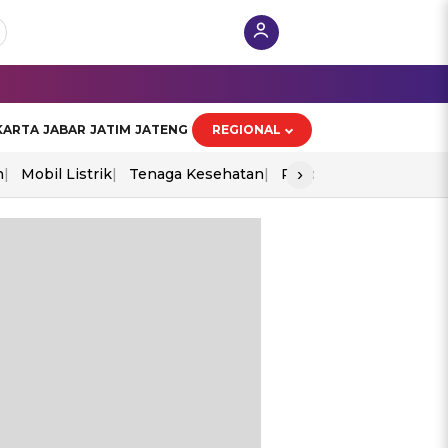
KARTA
JABAR
JATIM
JATENG
REGIONAL
›
n
Mobil Listrik
Tenaga Kesehatan
Piala Aff 2026
Ekono