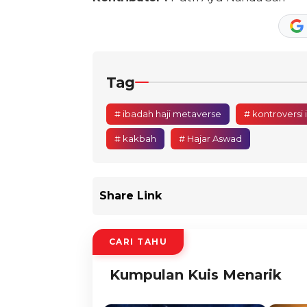
Tag
# ibadah haji metaverse
# kontroversi
# kakbah
# Hajar Aswad
Share Link
CARI TAHU
Kumpulan Kuis Menarik