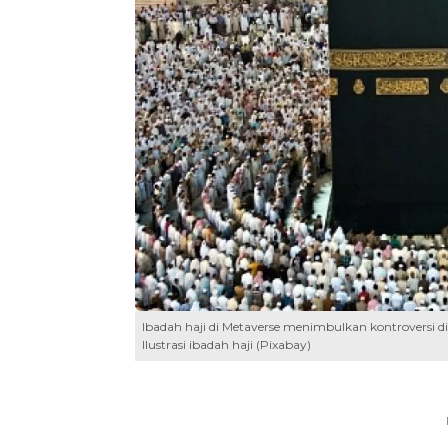
Ibadah haji di Metaverse menimbulkan kontroversi
Ilustrasi ibadah haji (Pixabay)