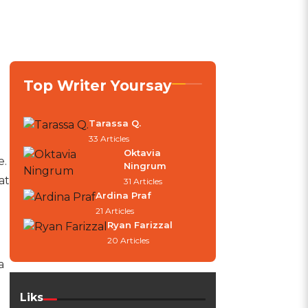
.
Top Writer Yoursay
Tarassa Q.
33 Articles
Oktavia
e.
Ningrum
at
31 Articles
Ardina Praf
21 Articles
Ryan Farizzal
20 Articles
a
Liks