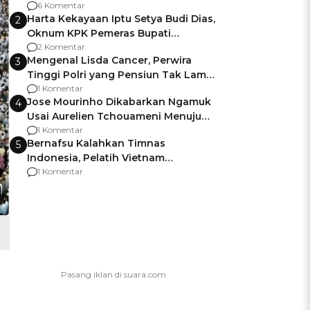
Gagalnya Negara Jamin Keamanan
6 Komentar
Harta Kekayaan Iptu Setya Budi Dias,
2
Oknum KPK Pemeras Bupati
Pemalang
2 Komentar
Mengenal Lisda Cancer, Perwira
3
Tinggi Polri yang Pensiun Tak Lama
Usai Jadi Brigjen
1 Komentar
Jose Mourinho Dikabarkan Ngamuk
4
Usai Aurelien Tchouameni Menuju
Manchester United
1 Komentar
Bernafsu Kalahkan Timnas
5
Indonesia, Pelatih Vietnam
Berencana Pakai Jimat di Pakansari
1 Komentar