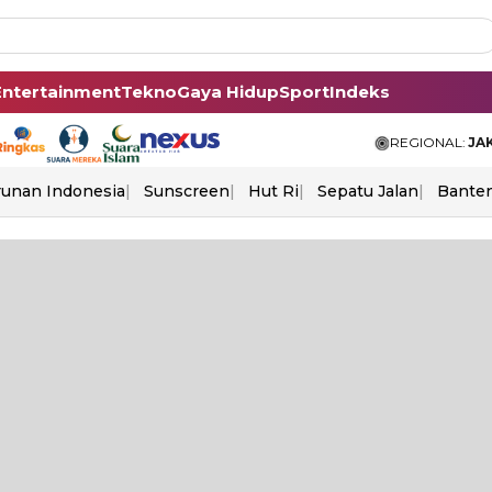
Entertainment
Tekno
Gaya Hidup
Sport
Indeks
REGIONAL:
JA
unan Indonesia
Sunscreen
Hut Ri
Sepatu Jalan
Bante