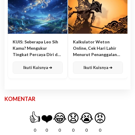
KUIS: Seberapa Leo Sih
Kalkulator Weton
Kamu? Mengukur
Online, Cek Hari Lahir
Tingkat Percaya Diri dan
Menurut Penanggalan
Karisma
Jawa
Ikuti Kuisnya ➔
Ikuti Kuisnya ➔
KOMENTAR
👍
❤️
😂
😧
😭
😡
0
0
0
0
0
0