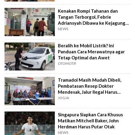
Kenakan Rompi Tahanan dan
Tangan Terborgol, Febrie
Adriansyah Dibawa ke Kejagung
untuk Diperiksa
NEWS
Beralih ke Mobil Listrik? Ini
Panduan Cara Merawatnya agar
Tetap Optimal dan Awet
OTOMOTIF
Tramadol Masih Mudah Dibeli,
Pembatasan Resep Dokter
Mendesak, Jalur Ilegal Harus
Distop
JOGJA
Singapura Siapkan Cara Khusus
Matikan Mitchell Baker, John
Herdman Harus Putar Otak
NEWS