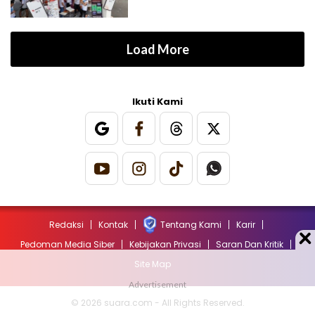
Load More
Ikuti Kami
Redaksi
Kontak
Tentang Kami
Karir
Pedoman Media Siber
Kebijakan Privasi
Saran Dan Kritik
Site Map
© 2026 suara.com - All Rights Reserved.