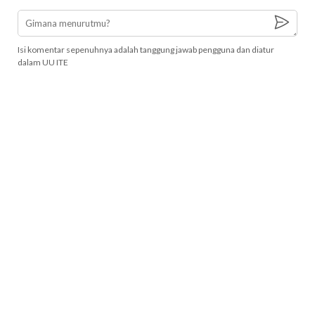
Isi komentar sepenuhnya adalah tanggung jawab pengguna dan diatur
dalam UU ITE