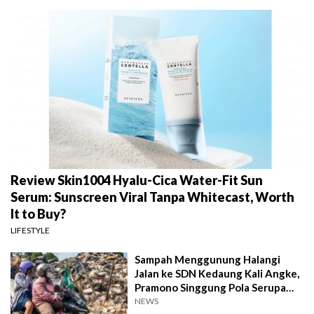
Review Skin1004 Hyalu-Cica Water-Fit Sun
Serum: Sunscreen Viral Tanpa Whitecast, Worth
It to Buy?
LIFESTYLE
Sampah Menggunung Halangi
Jalan ke SDN Kedaung Kali Angke,
Pramono Singgung Pola Serupa
Kramat Jati
NEWS