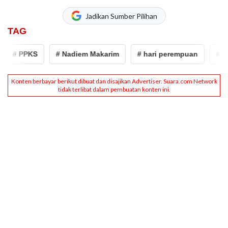
Jadikan Sumber Pilihan
TAG
# PPKS
# Nadiem Makarim
# hari perempuan
# mend