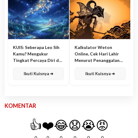
KUIS: Seberapa Leo Sih
Kalkulator Weton
Kamu? Mengukur
Online, Cek Hari Lahir
Tingkat Percaya Diri dan
Menurut Penanggalan
Karisma
Jawa
Ikuti Kuisnya ➔
Ikuti Kuisnya ➔
KOMENTAR
👍
❤️
😂
😧
😭
😡
0
0
0
0
0
0