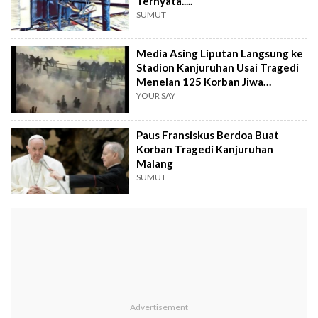
Ternyata.....
SUMUT
Media Asing Liputan Langsung ke
Stadion Kanjuruhan Usai Tragedi
Menelan 125 Korban Jiwa
Meninggal Dunia
YOUR SAY
Paus Fransiskus Berdoa Buat
Korban Tragedi Kanjuruhan
Malang
SUMUT