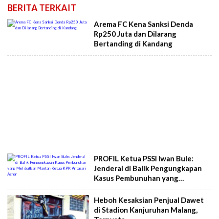
BERITA TERKAIT
Arema FC Kena Sanksi Denda
Rp250 Juta dan Dilarang
Bertanding di Kandang
PROFIL Ketua PSSI Iwan Bule:
Jenderal di Balik Pengungkapan
Kasus Pembunuhan yang
Melibatkan Mantan Ketua KPK
Antasari Azhar
Heboh Kesaksian Penjual Dawet
di Stadion Kanjuruhan Malang,