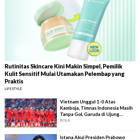
Rutinitas Skincare Kini Makin Simpel, Pemilik
Kulit Sensitif Mulai Utamakan Pelembap yang
Praktis
LIFESTYLE
Vietnam Unggul 1-0 Atas
Kamboja, Timnas Indonesia Masih
Tanpa Gol, Garuda di Ujung
Tanduk
BOLA
Istana Akui Presiden Prabowo