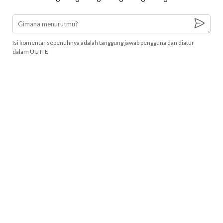
Isi komentar sepenuhnya adalah tanggung jawab pengguna dan diatur
dalam UU ITE