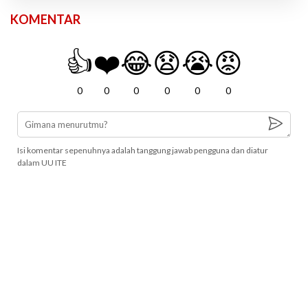
KOMENTAR
👍
❤️
😂
😧
😭
😡
0
0
0
0
0
0
Isi komentar sepenuhnya adalah tanggung jawab pengguna dan diatur
dalam UU ITE