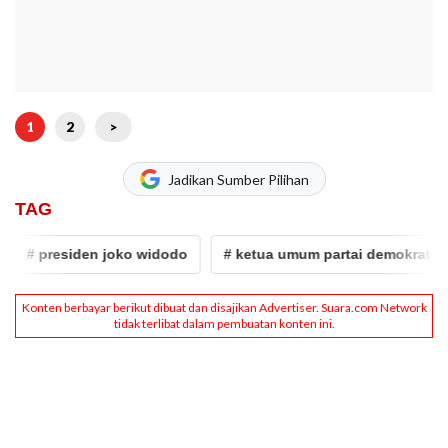
1
2
>
Jadikan Sumber Pilihan
TAG
# presiden joko widodo
# ketua umum partai demokrat
#