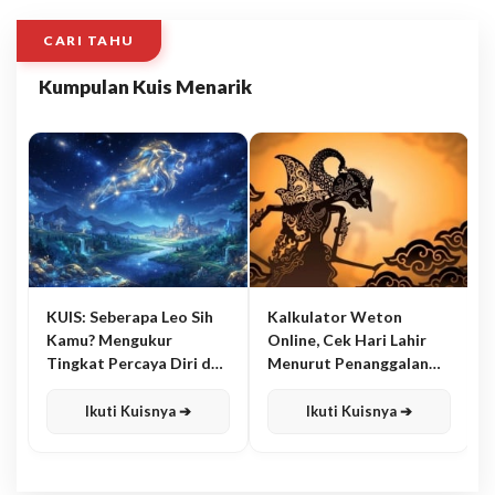
CARI TAHU
Kumpulan Kuis Menarik
KUIS: Seberapa Leo Sih
Kalkulator Weton
Kamu? Mengukur
Online, Cek Hari Lahir
Tingkat Percaya Diri dan
Menurut Penanggalan
Karisma
Jawa
Ikuti Kuisnya ➔
Ikuti Kuisnya ➔