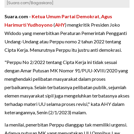
[Suara.com/Bagaskara]
Suara.com -
Ketua Umum Partai Demokrat
,
Agus
Harimurti Yudhoyono
(
AHY
) mengkritik Presiden Joko
Widodo yang menerbitkan Peraturan Pemerintah Pengganti
Undang-Undang atau Perppu nomo 2 tahun 2022 tentang
Cipta Kerja. Menurutnya Perppu itu justru anti demokrasi.
"Perppu No 2/2022 tentang Cipta Kerja ini tidak sesuai
dengan Amar Putusan MK Nomor 91/PUU-XVIII/2020 yang
menghendaki pelibatan masyarakat dalam proses
perbaikannya. Selain terbatasnya pelibatan publik, sejumlah
elemen masyarakat sipil juga mengeluhkan terbatasnya akses
terhadap materi UU selama proses revisi," kata AHY dalam
keterangannya, Senin (2/1/2023) malam.
Ia menilai, penerbitan Perppu dianggap tak memiliki urgensi.
Adanya putusan MK yang menyatakan UU Omnibus Law