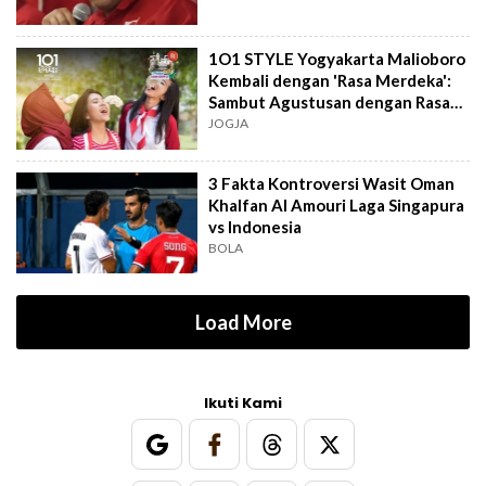
1O1 STYLE Yogyakarta Malioboro
Kembali dengan 'Rasa Merdeka':
Sambut Agustusan dengan Rasa
dan Tawa
JOGJA
3 Fakta Kontroversi Wasit Oman
Khalfan Al Amouri Laga Singapura
vs Indonesia
BOLA
Load More
Ikuti Kami