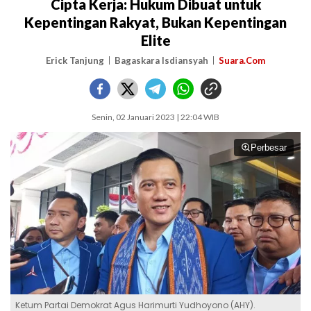
Cipta Kerja: Hukum Dibuat untuk
Kepentingan Rakyat, Bukan Kepentingan
Elite
Erick Tanjung
Bagaskara Isdiansyah
Suara.Com
Senin, 02 Januari 2023 | 22:04 WIB
Perbesar
Ketum Partai Demokrat Agus Harimurti Yudhoyono (AHY).