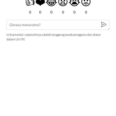
👍
❤️
😂
😧
😭
😡
0
0
0
0
0
0
Isi komentar sepenuhnya adalah tanggung jawab pengguna dan diatur
dalam UU ITE