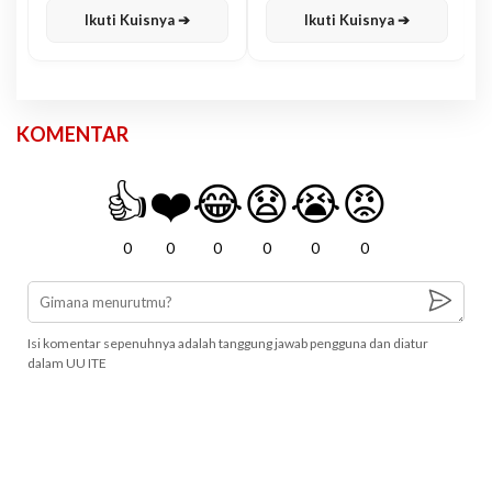
Ikuti Kuisnya ➔
Ikuti Kuisnya ➔
KOMENTAR
👍
❤️
😂
😧
😭
😡
0
0
0
0
0
0
Isi komentar sepenuhnya adalah tanggung jawab pengguna dan diatur
dalam UU ITE