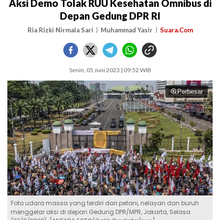
Aksi Demo Tolak RUU Kesehatan Omnibus di
Depan Gedung DPR RI
Ria Rizki Nirmala Sari
Muhammad Yasir
Suara.Com
Senin, 05 Juni 2023 | 09:52 WIB
Perbesar
Foto udara massa yang terdiri dari petani, nelayan dan buruh
menggelar aksi di depan Gedung DPR/MPR, Jakarta, Selasa