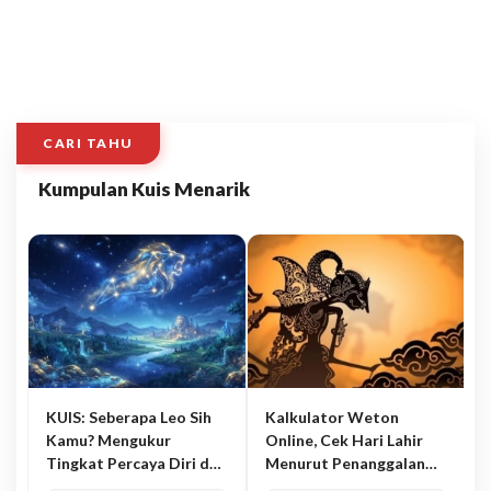
CARI TAHU
Kumpulan Kuis Menarik
KUIS: Seberapa Leo Sih
Kalkulator Weton
Kamu? Mengukur
Online, Cek Hari Lahir
Tingkat Percaya Diri dan
Menurut Penanggalan
Karisma
Jawa