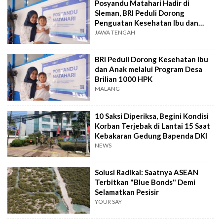
Posyandu Matahari Hadir di
Sleman, BRI Peduli Dorong
Penguatan Kesehatan Ibu dan
Anak
JAWA TENGAH
BRI Peduli Dorong Kesehatan Ibu
dan Anak melalui Program Desa
Brilian 1000 HPK
MALANG
10 Saksi Diperiksa, Begini Kondisi
Korban Terjebak di Lantai 15 Saat
Kebakaran Gedung Bapenda DKI
NEWS
Solusi Radikal: Saatnya ASEAN
Terbitkan "Blue Bonds" Demi
Selamatkan Pesisir
YOUR SAY