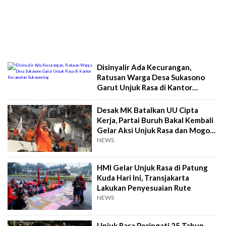
Disinyalir Ada Kecurangan,
Ratusan Warga Desa Sukasono
Garut Unjuk Rasa di Kantor
Kecamatan Sukawening
Desak MK Batalkan UU Cipta
Kerja, Partai Buruh Bakal Kembali
Gelar Aksi Unjuk Rasa dan Mogok
Kerja
NEWS
HMI Gelar Unjuk Rasa di Patung
Kuda Hari Ini, Transjakarta
Lakukan Penyesuaian Rute
NEWS
Unjuk Rasa Peringati 25 Tahun