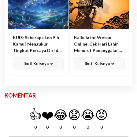
KUIS: Seberapa Leo Sih
Kalkulator Weton
Kamu? Mengukur
Online, Cek Hari Lahir
Tingkat Percaya Diri dan
Menurut Penanggalan
Karisma
Jawa
Ikuti Kuisnya ➔
Ikuti Kuisnya ➔
KOMENTAR
👍
❤️
😂
😧
😭
😡
0
0
0
0
0
0