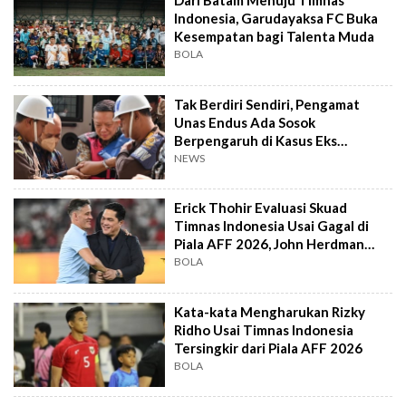
Dari Batam Menuju Timnas
Indonesia, Garudayaksa FC Buka
Kesempatan bagi Talenta Muda
BOLA
Tak Berdiri Sendiri, Pengamat
Unas Endus Ada Sosok
Berpengaruh di Kasus Eks
Jampidsus
NEWS
Erick Thohir Evaluasi Skuad
Timnas Indonesia Usai Gagal di
Piala AFF 2026, John Herdman
Out?
BOLA
Kata-kata Mengharukan Rizky
Ridho Usai Timnas Indonesia
Tersingkir dari Piala AFF 2026
BOLA