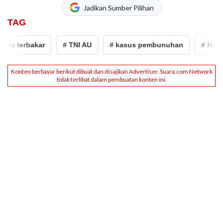
Jadikan Sumber Pilihan
TAG
 terbakar
# TNI AU
# kasus pembunuhan
# Halim P