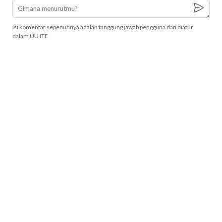
Isi komentar sepenuhnya adalah tanggung jawab pengguna dan diatur
dalam UU ITE