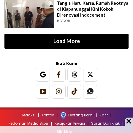
Tangis Haru Karsa, Rumah Reotnya
di Klapanunggal Kini Kokoh
Direnovasi Indocement
BOGOR
Load More
Ikuti Kami
Redaksi
Kontak
Tentang Kami
Karir
Pedoman Media Siber
Kebijakan Privasi
Saran Dan Kritik
Site Map