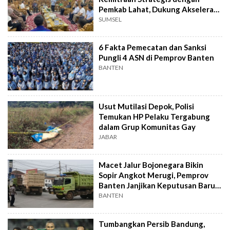
Pemkab Lahat, Dukung Akselerasi
Ekonomi Daerah
SUMSEL
6 Fakta Pemecatan dan Sanksi
Pungli 4 ASN di Pemprov Banten
BANTEN
Usut Mutilasi Depok, Polisi
Temukan HP Pelaku Tergabung
dalam Grup Komunitas Gay
JABAR
Macet Jalur Bojonegara Bikin
Sopir Angkot Merugi, Pemprov
Banten Janjikan Keputusan Baru 4
Hari Lagi
BANTEN
Tumbangkan Persib Bandung,