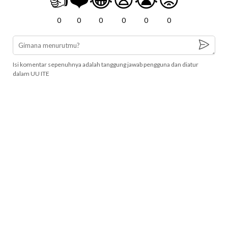
0
0
0
0
0
0
Isi komentar sepenuhnya adalah tanggung jawab pengguna dan diatur
dalam UU ITE