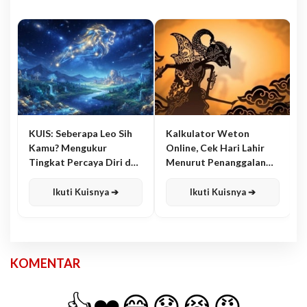
KUIS: Seberapa Leo Sih
Kalkulator Weton
Kamu? Mengukur
Online, Cek Hari Lahir
Tingkat Percaya Diri dan
Menurut Penanggalan
Karisma
Jawa
Ikuti Kuisnya ➔
Ikuti Kuisnya ➔
KOMENTAR
👍
❤️
😂
😧
😭
😡