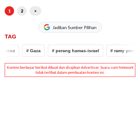
1
2
>
Jadikan Sumber Pilihan
TAG
omez
# Gaza
# perang hamas-israel
# ramy youssef