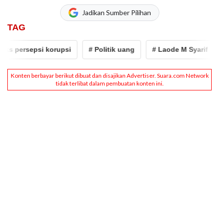
Jadikan Sumber Pilihan
TAG
s persepsi korupsi
# Politik uang
# Laode M Syarif