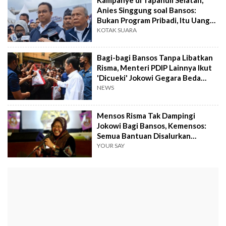
Anies Singgung soal Bansos:
Bukan Program Pribadi, Itu Uang
Rakyat
KOTAK SUARA
Bagi-bagi Bansos Tanpa Libatkan
Risma, Menteri PDIP Lainnya Ikut
'Dicueki' Jokowi Gegara Beda
Dukungan di Pilpres?
NEWS
Mensos Risma Tak Dampingi
Jokowi Bagi Bansos, Kemensos:
Semua Bantuan Disalurkan
Melalui Rekening
YOUR SAY