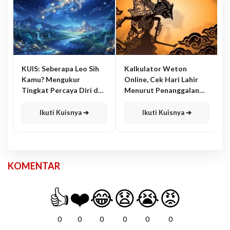
KUIS: Seberapa Leo Sih
Kalkulator Weton
Kamu? Mengukur
Online, Cek Hari Lahir
Tingkat Percaya Diri dan
Menurut Penanggalan
Karisma
Jawa
Ikuti Kuisnya ➔
Ikuti Kuisnya ➔
KOMENTAR
👍
❤️
😂
😧
😭
😡
0
0
0
0
0
0