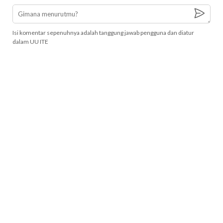
Isi komentar sepenuhnya adalah tanggung jawab pengguna dan diatur
dalam UU ITE