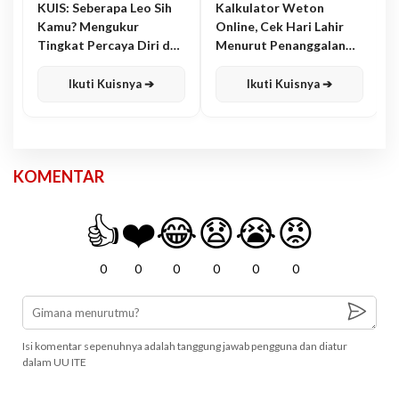
KUIS: Seberapa Leo Sih
Kalkulator Weton
Kamu? Mengukur
Online, Cek Hari Lahir
Tingkat Percaya Diri dan
Menurut Penanggalan
Karisma
Jawa
Ikuti Kuisnya ➔
Ikuti Kuisnya ➔
KOMENTAR
👍
❤️
😂
😧
😭
😡
0
0
0
0
0
0
Isi komentar sepenuhnya adalah tanggung jawab pengguna dan diatur
dalam UU ITE