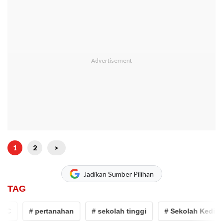
1
2
>
Jadikan Sumber Pilihan
TAG
C
# pertanahan
# sekolah tinggi
# Sekolah Kedinasa