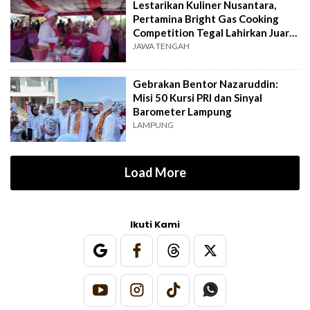
Lestarikan Kuliner Nusantara,
Pertamina Bright Gas Cooking
Competition Tegal Lahirkan Juara
Baru
JAWA TENGAH
Gebrakan Bentor Nazaruddin:
Misi 50 Kursi PRI dan Sinyal
Barometer Lampung
LAMPUNG
Load More
Ikuti Kami