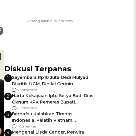
Diskusi Terpanas
Sayembara Rp10 Juta Dedi Mulyadi
1
Dikritik UGM, Dinilai Cermin
Gagalnya Negara Jamin Keamanan
6 Komentar
Harta Kekayaan Iptu Setya Budi Dias,
2
Oknum KPK Pemeras Bupati
Pemalang
2 Komentar
Bernafsu Kalahkan Timnas
3
Indonesia, Pelatih Vietnam
Berencana Pakai Jimat di Pakansari
1 Komentar
Mengenal Lisda Cancer, Perwira
4