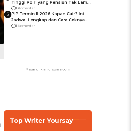
Tinggi Polri yang Pensiun Tak Lama
Usai Jadi Brigjen
1 Komentar
PIP Termin II 2026 Kapan Cair? Ini
5
Jadwal Lengkap dan Cara Ceknya
agar Dana Tidak Hangus!
1 Komentar
Top Writer Yoursay
i