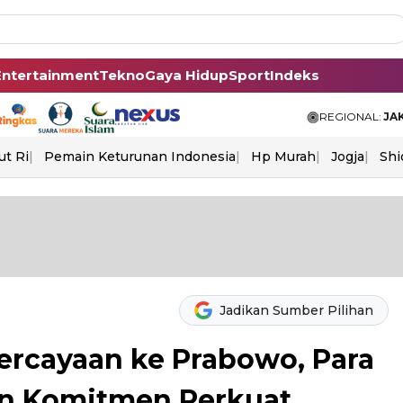
Entertainment
Tekno
Gaya Hidup
Sport
Indeks
REGIONAL:
JA
ut Ri
Pemain Keturunan Indonesia
Hp Murah
Jogja
Shi
Jadikan Sumber Pilihan
ercayaan ke Prabowo, Para
an Komitmen Perkuat