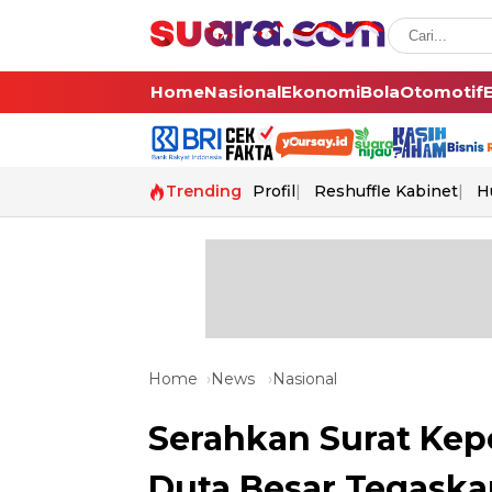
Home
Nasional
Ekonomi
Bola
Otomotif
Trending
Profil
Reshuffle Kabinet
H
Home
News
Nasional
Serahkan Surat Kep
Duta Besar Tegask