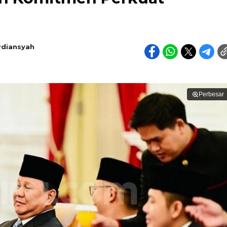
rdiansyah
Perbesar