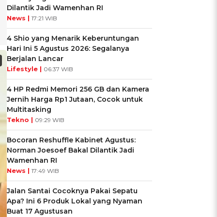
Dilantik Jadi Wamenhan RI
News |
17:21 WIB
4 Shio yang Menarik Keberuntungan
Hari Ini 5 Agustus 2026: Segalanya
Berjalan Lancar
Lifestyle |
06:37 WIB
4 HP Redmi Memori 256 GB dan Kamera
Jernih Harga Rp1 Jutaan, Cocok untuk
Multitasking
Tekno |
09:29 WIB
Bocoran Reshuffle Kabinet Agustus:
Norman Joesoef Bakal Dilantik Jadi
Wamenhan RI
News |
17:49 WIB
Jalan Santai Cocoknya Pakai Sepatu
Apa? Ini 6 Produk Lokal yang Nyaman
Buat 17 Agustusan