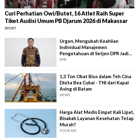
Curi Perhatian Owi/Butet, 16 Atlet Raih Super
Tiket Audisi Umum PB Djarum 2026 di Makassar
SPORT
Urgen, Mengubah Keahlian
Individual Manajemen
Pengetahuan di Setjen DPR Jadi
Kekuatan Institusional
DPR
1,3 Ton Obat Bius dalam Teh Cina
Disita Bea Cukai - TNI dari Kapal
Asing di Batam
NEWS
Harga Alat Medis Empat Kali Lipat,
Bisakah Layanan Kesehatan Tetap
Murah?
YOUR SAY