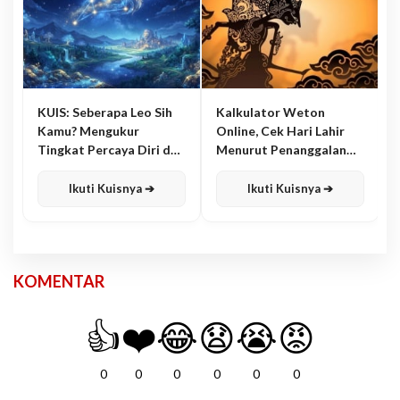
KUIS: Seberapa Leo Sih
Kalkulator Weton
Kamu? Mengukur
Online, Cek Hari Lahir
Tingkat Percaya Diri dan
Menurut Penanggalan
Karisma
Jawa
Ikuti Kuisnya ➔
Ikuti Kuisnya ➔
KOMENTAR
👍
❤️
😂
😧
😭
😡
0
0
0
0
0
0