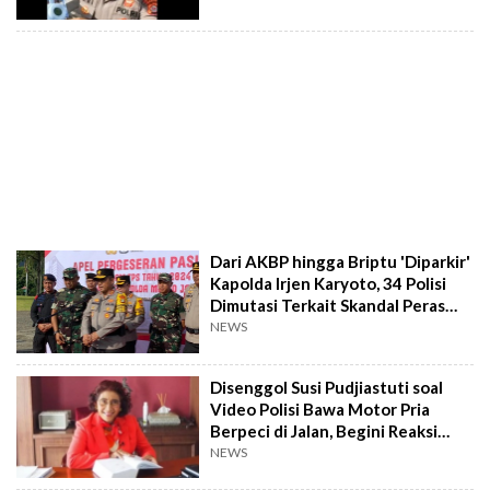
Dari AKBP hingga Briptu 'Diparkir'
Kapolda Irjen Karyoto, 34 Polisi
Dimutasi Terkait Skandal Peras
Pengunjung DWP?
NEWS
Disenggol Susi Pudjiastuti soal
Video Polisi Bawa Motor Pria
Berpeci di Jalan, Begini Reaksi
Ajudan Prabowo
NEWS