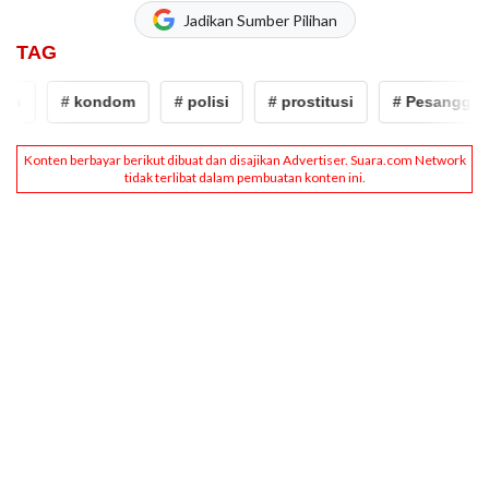
Jadikan Sumber Pilihan
TAG
n
# kondom
# polisi
# prostitusi
# Pesanggrah