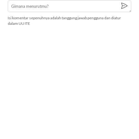
Isi komentar sepenuhnya adalah tanggung jawab pengguna dan diatur
dalam UU ITE