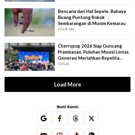
Bencana dari Hal Sepele: Bahaya
Buang Puntung Rokok
Sembarangan di Musim Kemarau
YOUR SAY
Cherrypop 2026 Siap Guncang
Prambanan, Puluhan Musisi Lintas
Generasi Meriahkan Repelita
Musik
JOGJA
Load More
Ikuti Kami